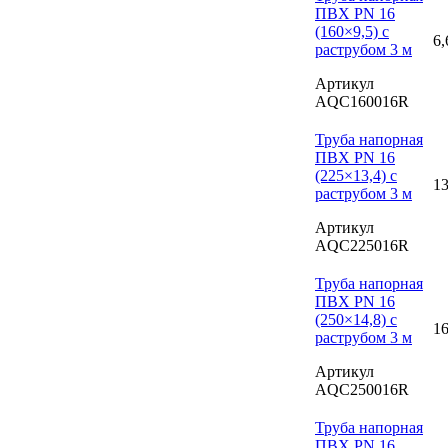
ПВХ PN 16
(160×9,5) с
6,
раструбом 3 м
Артикул
AQC160016R
Труба напорная
ПВХ PN 16
(225×13,4) с
13
раструбом 3 м
Артикул
AQC225016R
Труба напорная
ПВХ PN 16
(250×14,8) с
16
раструбом 3 м
Артикул
AQC250016R
Труба напорная
ПВХ PN 16