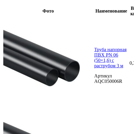
В
Фото
Наименование
к
Труба напорная
ПВХ PN 06
(50×1,6) с
0,
раструбом 3 м
Артикул
AQC050006R