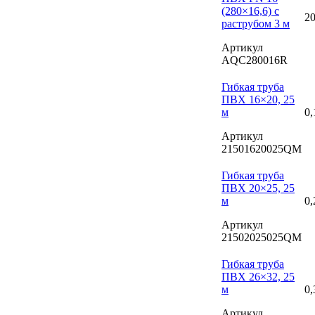
(280×16,6) с
20
раструбом 3 м
Артикул
AQC280016R
Гибкая труба
ПВХ 16×20, 25
м
0,
Артикул
21501620025QM
Гибкая труба
ПВХ 20×25, 25
м
0,
Артикул
21502025025QM
Гибкая труба
ПВХ 26×32, 25
м
0,
Артикул