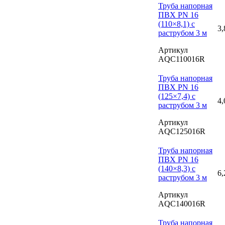
Труба напорная
ПВХ PN 16
(110×8,1) с
3,
раструбом 3 м
Артикул
AQC110016R
Труба напорная
ПВХ PN 16
(125×7,4) с
4,
раструбом 3 м
Артикул
AQC125016R
Труба напорная
ПВХ PN 16
(140×8,3) с
6,
раструбом 3 м
Артикул
AQC140016R
Труба напорная