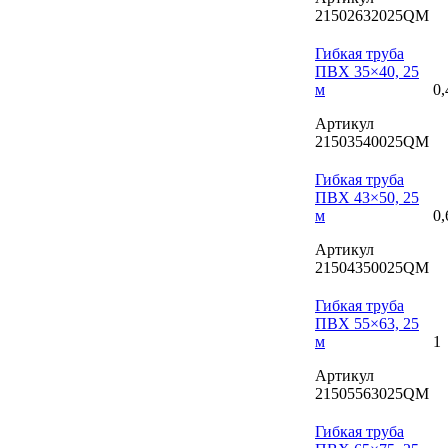
21502632025QM
Гибкая труба
ПВХ 35×40, 25
м
0,
Артикул
21503540025QM
Гибкая труба
ПВХ 43×50, 25
м
0,
Артикул
21504350025QM
Гибкая труба
ПВХ 55×63, 25
м
1
Артикул
21505563025QM
Гибкая труба