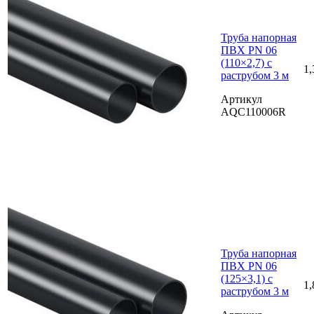
Труба напорная
ПВХ PN 06
(110×2,7) с
1,
раструбом 3 м
Артикул
AQC110006R
Труба напорная
ПВХ PN 06
(125×3,1) с
1,
раструбом 3 м