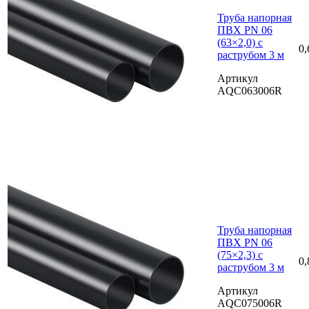
Труба напорная
ПВХ PN 06
(63×2,0) с
0,
раструбом 3 м
Артикул
AQC063006R
Труба напорная
ПВХ PN 06
(75×2,3) с
0,
раструбом 3 м
Артикул
AQC075006R