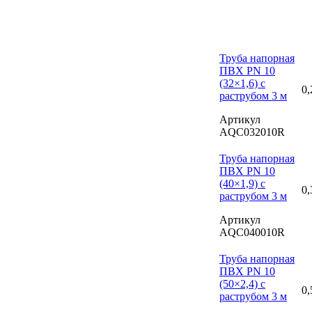
Труба напорная
ПВХ PN 10
(32×1,6) с
0,
раструбом 3 м
Артикул
AQC032010R
Труба напорная
ПВХ PN 10
(40×1,9) с
0,
раструбом 3 м
Артикул
AQC040010R
Труба напорная
ПВХ PN 10
(50×2,4) с
0,
раструбом 3 м