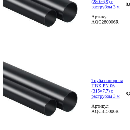
(280×6,9) с
8,
раструбом 3 м
Артикул
AQC280006R
Труба напорная
ПВХ PN 06
(315×7.7) с
8,
раструбом 3 м
Артикул
AQC315006R