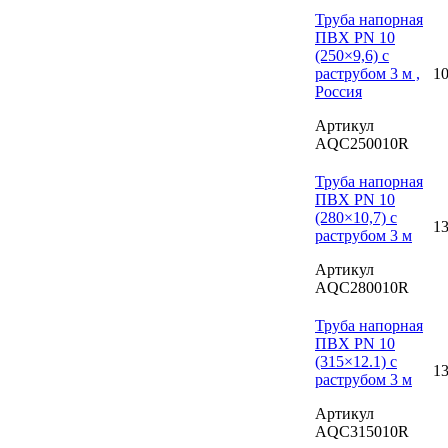
Труба напорная
ПВХ PN 10
(250×9,6) с
раструбом 3 м ,
10
Россия
Артикул
AQC250010R
Труба напорная
ПВХ PN 10
(280×10,7) с
13
раструбом 3 м
Артикул
AQC280010R
Труба напорная
ПВХ PN 10
(315×12.1) с
13
раструбом 3 м
Артикул
AQC315010R