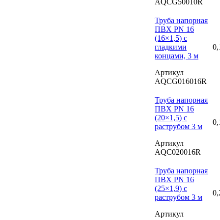
AQCG50010R
Труба напорная
ПВХ PN 16
(16×1,5) с
гладкими
0,
концами, 3 м
Артикул
AQCG016016R
Труба напорная
ПВХ PN 16
(20×1,5) с
0,
раструбом 3 м
Артикул
AQC020016R
Труба напорная
ПВХ PN 16
(25×1,9) с
0,
раструбом 3 м
Артикул