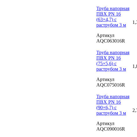
Труба напорная
ПВХ PN 16
(63×4,7) с
1,
раструбом 3 м
Артикул
AQC063016R
Труба напорная
ПВХ PN 16
(75×5,6) с
1,
раструбом 3 м
Артикул
AQC075016R
Труба напорная
ПВХ PN 16
(90×6,7) с
2,
раструбом 3 м
Артикул
AQC090016R