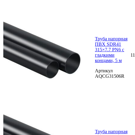
Труба напорная
ПВХ SDR41
315×7.7 PN6 с
гладкими
11
концами, 5 м
Артикул
AQCG31506R
Труба напорная