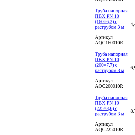
Труба напорная
ПВХ PN 10
(160×6,2) с
4,
раструбом 3 м
Артикул
AQC160010R
Труба напорная
ПВХ PN 10
(200×7,7) с
6,
раструбом 3 м
Артикул
AQC200010R
Труба напорная
ПВХ PN 10
(225×8,6) с
8,
раструбом 3 м
Артикул
AQC225010R