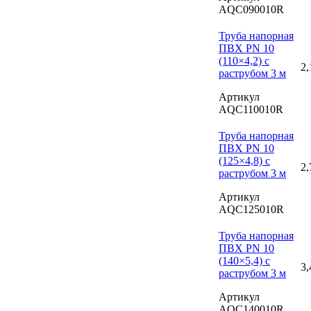
AQC090010R
Труба напорная
ПВХ PN 10
(110×4,2) с
2,
раструбом 3 м
Артикул
AQC110010R
Труба напорная
ПВХ PN 10
(125×4,8) с
2,
раструбом 3 м
Артикул
AQC125010R
Труба напорная
ПВХ PN 10
(140×5,4) с
3,
раструбом 3 м
Артикул
AQC140010R