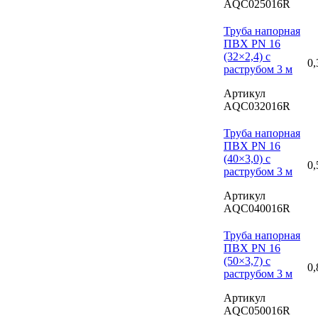
AQC025016R
Труба напорная
ПВХ PN 16
(32×2,4) с
0,
раструбом 3 м
Артикул
AQC032016R
Труба напорная
ПВХ PN 16
(40×3,0) с
0,
раструбом 3 м
Артикул
AQC040016R
Труба напорная
ПВХ PN 16
(50×3,7) с
0,
раструбом 3 м
Артикул
AQC050016R