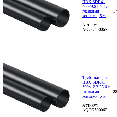
ПВХ SDR41
400×9,8 PN6 с
гладкими
17
концами, 5 м
Артикул
AQCG40006R
Труба напорная
ПВХ SDR41
500×12,3 PN6 с
гладкими
28
концами, 5 м
Артикул
AQCG50006R