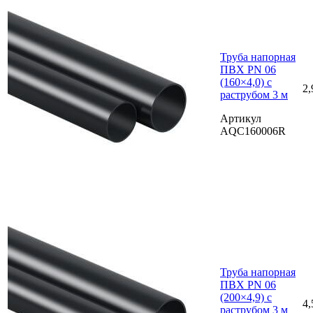
Труба напорная
ПВХ PN 06
(160×4,0) с
2,
раструбом 3 м
Артикул
AQC160006R
Труба напорная
ПВХ PN 06
(200×4,9) с
4,
раструбом 3 м