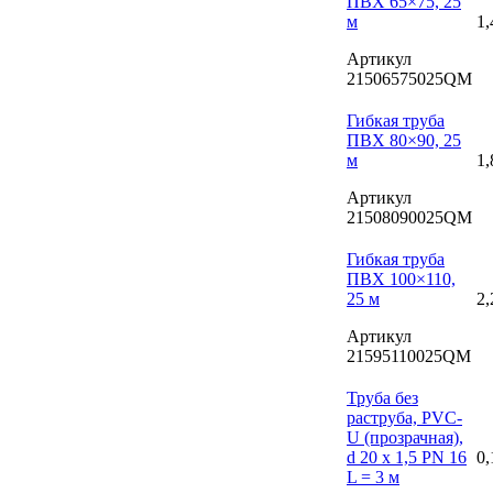
ПВХ 65×75, 25
м
1,
Артикул
21506575025QM
Гибкая труба
ПВХ 80×90, 25
м
1,
Артикул
21508090025QM
Гибкая труба
ПВХ 100×110,
25 м
2,
Артикул
21595110025QM
Труба без
раструба, PVC-
U (прозрачная),
d 20 х 1,5 PN 16
0,
L = 3 м