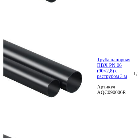
Труба напорная
ПВХ PN 06
(90×2,8) с
1,
раструбом 3 м
Артикул
AQC090006R