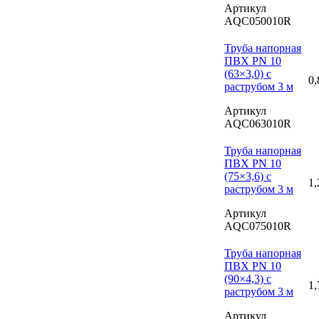
Артикул
AQC050010R
Труба напорная
ПВХ PN 10
(63×3,0) с
0,
раструбом 3 м
Артикул
AQC063010R
Труба напорная
ПВХ PN 10
(75×3,6) с
1,
раструбом 3 м
Артикул
AQC075010R
Труба напорная
ПВХ PN 10
(90×4,3) с
1,
раструбом 3 м
Артикул