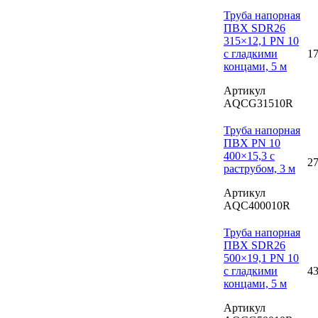
Труба напорная
ПВХ SDR26
315×12,1 PN 10
с гладкими
17
концами, 5 м
Артикул
AQCG31510R
Труба напорная
ПВХ PN 10
400×15,3 с
27
раструбом, 3 м
Артикул
AQC400010R
Труба напорная
ПВХ SDR26
500×19,1 PN 10
с гладкими
43
концами, 5 м
Артикул