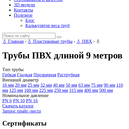
3D модели
Контакты
Полезное
Блог
Калькулятор веса труб
💧
Главная
›
💧
Пластиковые трубы
›
💧
ПВХ
›
💧
Трубы ПВХ длиной 9 метров
Тип трубы
Гибкая
Гладкая
Прозрачная
Раструбная
Внешний диаметр
16 мм
20 мм
25 мм
32 мм
40 мм
50 мм
63 мм
75 мм
90 мм
110
мм
125 мм
160 мм
225 мм
250 мм
315 мм
400 мм
500 мм
Номинальное давление
PN 6
PN 10
PN 16
Скачать каталог
Запрос прайс-листа
Сертификаты