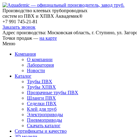
Производство клеевых трубопроводных
систем из ПВХ и ХПВХ Аквадемик®
+7 991 745-21-81
Заказать звонок
Адрес производства: Московская область, г. Ступино, ул. Загоро
Точки продаж —
на карте
Меню
Компания
О компании
Лаборатория
Новости
Каталог
Трубы ПВХ
Трубы ХПВХ
Прозрачные трубы ПВХ
Шланги ПВХ
Седелки ПВХ
Клей для труб
Электроприводы
Пневмоприводы
Скачать каталог
Сертификаты и качество
3D модели