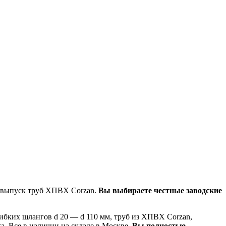
а выпуск труб ХПВХ Corzan.
Вы выбираете честные заводские
ибких шлангов d 20 — d 110 мм, труб из ХПВХ Corzan,
. Все в наличии на складе в Москве.
Вы полностью