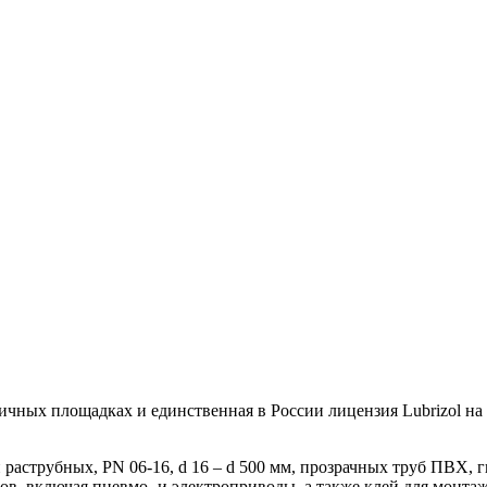
чных площадках и единственная в России лицензия Lubrizol н
аструбных, PN 06-16, d 16 – d 500 мм, прозрачных труб ПВХ, г
 включая пневмо- и электроприводы, а также клей для монтажа