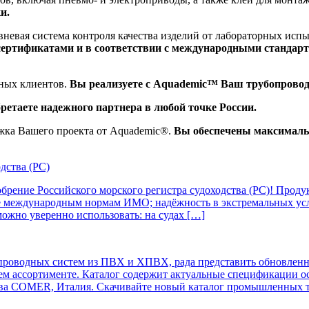
и.
вневая система контроля качества изделий от лабораторных исп
ртификатами и в соответствии с международными стандартами
нных клиентов.
Вы реализуете с Aquademic™ Ваш трубопровод
ретаете надежного партнера в любой точке России.
жка Вашего проекта от Aquademic®.
Вы обеспечены максималь
дства (РС)
ние Российского морского регистра судоходства (РС)! Продук
ие международным нормам ИМО; надёжность в экстремальных усл
ожно уверенно использовать: на судах […]
одных систем из ПВХ и ХПВХ, рада представить обновленный
м ассортименте. Каталог содержит актуальные спецификации ос
ва COMER, Италия. Скачивайте новый каталог промышленных 