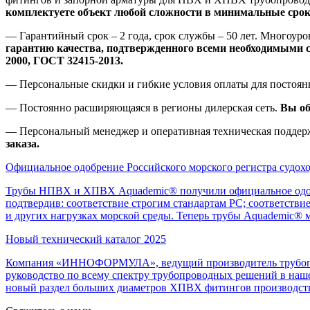
комплектуете объект любой сложности в минимальные срок
— Гарантийный срок – 2 года, срок службы – 50 лет. Многоуро
гарантию качества, подтвержденного всеми необходимыми се
2000, ГОСТ 32415-2013.
— Персональные скидки и гибкие условия оплаты для постоя
— Постоянно расширяющаяся в регионы дилерская сеть.
Вы об
— Персональный менеджер и оперативная техническая поддер
заказа.
Официальное одобрение Российского морского регистра судохо
Трубы НПВХ и ХПВХ Aquademic® получили официальное одобре
подтвердив: соответствие строгим стандартам РС; соответств
и других нагрузках морской среды. Теперь трубы Aquademic® м
Новый технический каталог 2025
Компания «ИННОФОРМУЛА», ведущий производитель трубопров
руководство по всему спектру трубопроводных решений в наше
новый раздел больших диаметров ХПВХ фитингов производст