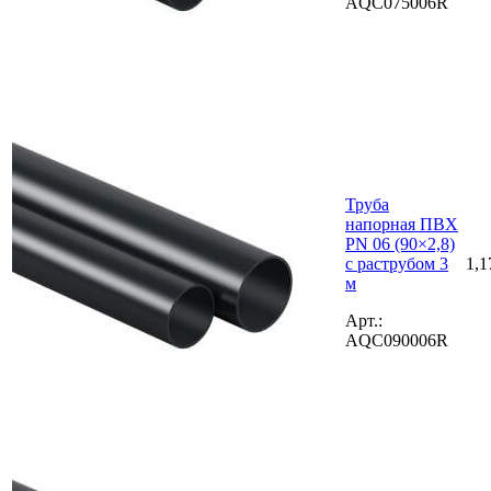
AQC075006R
Труба
напорная ПВХ
PN 06 (90×2,8)
с раструбом 3
1,1
м
Арт.:
AQC090006R