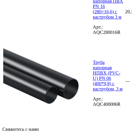
напорная ПВХ
PN 16
(280×16,6) с
20,
раструбом 3 м
Арт.:
AQC280016R
Труба
напорная
НПВХ (PVC-
U) PN 06
—
(400*9,8) с
раструбом, 3 м
Арт.:
AQC400006R
Свяжитесь с нами