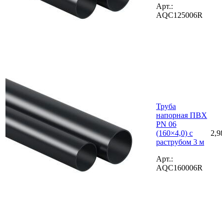
Арт.:
AQC125006R
Труба
напорная ПВХ
PN 06
(160×4,0) с
2,9
раструбом 3 м
Арт.:
AQC160006R