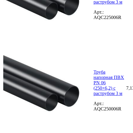
раструбом 3 м
Арт.:
AQC225006R
Труба
напорная ПВХ
PN 06
(250×6,2) с
7,1
раструбом 3 м
Арт.:
AQC250006R