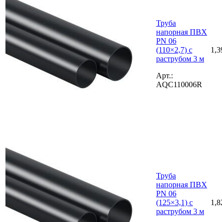
Труба
напорная ПВХ
PN 06
(110×2,7) с
1,3
раструбом 3 м
Арт.:
AQC110006R
Труба
напорная ПВХ
PN 06
(125×3,1) с
1,8
раструбом 3 м