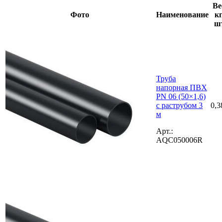
Ве
Фото
Наименование
кг
ш
Труба
напорная ПВХ
PN 06 (50×1,6)
с раструбом 3
0,3
м
Арт.:
AQC050006R