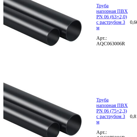
Труба
напорная ПВХ
PN 06 (63×2,0)
с раструбом 3
0,6
м
Арт.:
AQC063006R
Труба
напорная ПВХ
PN 06 (75×2,3)
с раструбом 3
0,8
м
Арт.: