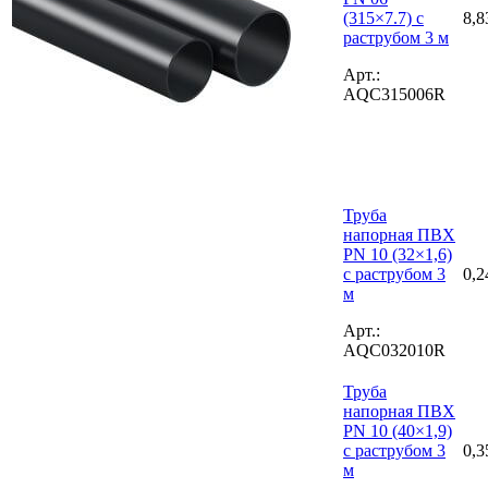
(315×7.7) с
8,8
раструбом 3 м
Арт.:
AQC315006R
Труба
напорная ПВХ
PN 10 (32×1,6)
с раструбом 3
0,2
м
Арт.:
AQC032010R
Труба
напорная ПВХ
PN 10 (40×1,9)
с раструбом 3
0,3
м