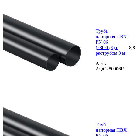
Труба
напорная ПВХ
PN 06
(280×6,9) с
8,8
раструбом 3 м
Арт.:
AQC280006R
Труба
напорная ПВХ
PN 06