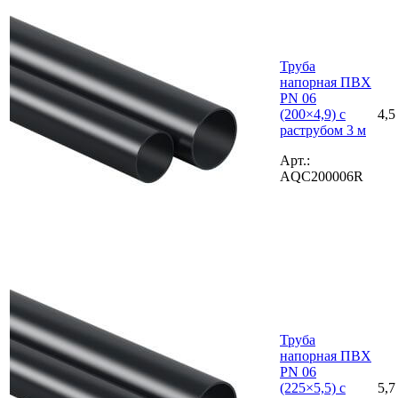
Труба
напорная ПВХ
PN 06
(200×4,9) с
4,5
раструбом 3 м
Арт.:
AQC200006R
Труба
напорная ПВХ
PN 06
(225×5,5) с
5,7