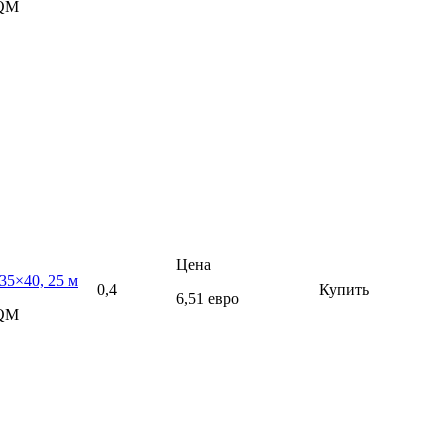
5QM
Цена
35×40, 25 м
0,4
Купить
6,51 евро
5QM