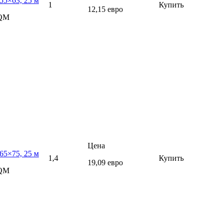
55×63, 25 м
1
Купить
12,15 евро
5QM
Цена
65×75, 25 м
1,4
Купить
19,09 евро
5QM