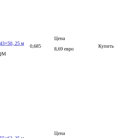
Цена
43×50, 25 м
0,685
Купить
8,69 евро
5QM
Цена