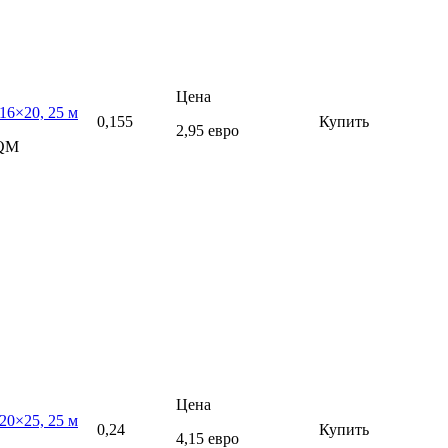
Цена
16×20, 25 м
0,155
Купить
2,95 евро
5QM
Цена
20×25, 25 м
0,24
Купить
4,15 евро