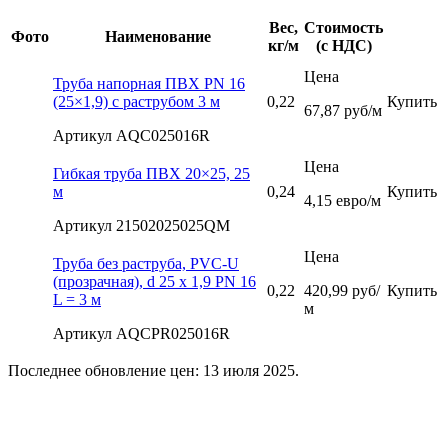
Вес,
Стоимость
Фото
Наименование
кг/м
(с НДС)
Цена
Труба напорная ПВХ PN 16
(25×1,9) с раструбом 3 м
0,22
Купить
67,87 руб/м
Артикул AQC025016R
Цена
Гибкая труба ПВХ 20×25, 25
м
0,24
Купить
4,15 евро/м
Артикул 21502025025QM
Цена
Труба без раструба, PVC-U
(прозрачная), d 25 х 1,9 PN 16
0,22
420,99 руб/
Купить
L = 3 м
м
Артикул AQCPR025016R
Последнее обновление цен: 13 июля 2025.