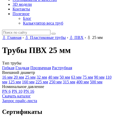
3D модели
Контакты
Полезное
Блог
Калькулятор веса труб
💧
Главная
›
💧
Пластиковые трубы
›
💧
ПВХ
›
💧
25 мм
Трубы ПВХ 25 мм
Тип трубы
Гибкая
Гладкая
Прозрачная
Раструбная
Внешний диаметр
16 мм
20 мм
25 мм
32 мм
40 мм
50 мм
63 мм
75 мм
90 мм
110
мм
125 мм
160 мм
225 мм
250 мм
315 мм
400 мм
500 мм
Номинальное давление
PN 6
PN 10
PN 16
Скачать каталог
Запрос прайс-листа
Сертификаты