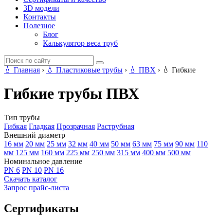
3D модели
Контакты
Полезное
Блог
Калькулятор веса труб
💧
Главная
›
💧
Пластиковые трубы
›
💧
ПВХ
›
💧
Гибкие
Гибкие трубы ПВХ
Тип трубы
Гибкая
Гладкая
Прозрачная
Раструбная
Внешний диаметр
16 мм
20 мм
25 мм
32 мм
40 мм
50 мм
63 мм
75 мм
90 мм
110
мм
125 мм
160 мм
225 мм
250 мм
315 мм
400 мм
500 мм
Номинальное давление
PN 6
PN 10
PN 16
Скачать каталог
Запрос прайс-листа
Сертификаты