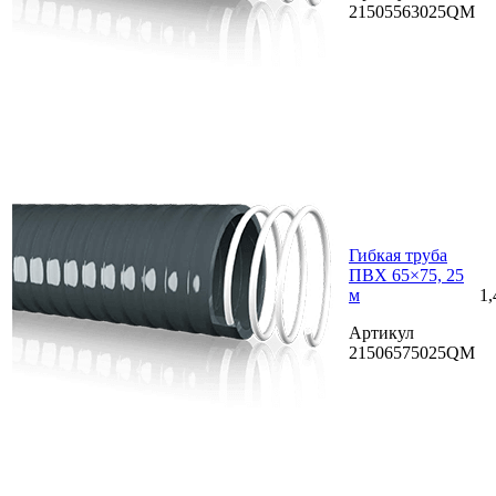
21505563025QM
Гибкая труба
ПВХ 65×75, 25
м
1,
Артикул
21506575025QM