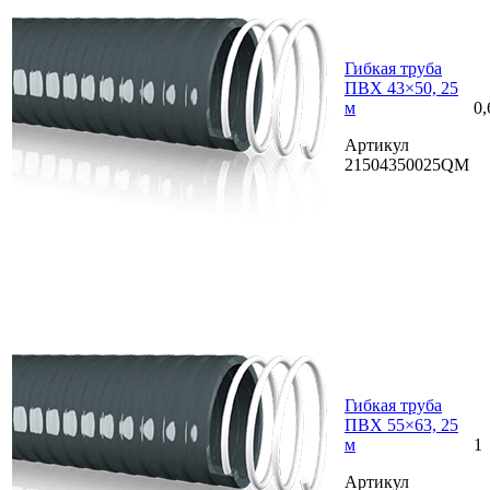
Гибкая труба
ПВХ 43×50, 25
м
0,
Артикул
21504350025QM
Гибкая труба
ПВХ 55×63, 25
м
1
Артикул