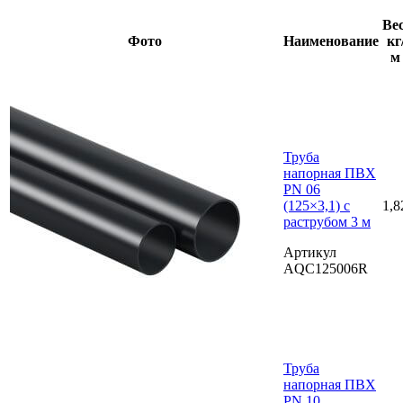
Вес
Фото
Наименование
кг
м
Труба
напорная ПВХ
PN 06
(125×3,1) с
1,8
раструбом 3 м
Артикул
AQC125006R
Труба
напорная ПВХ
PN 10