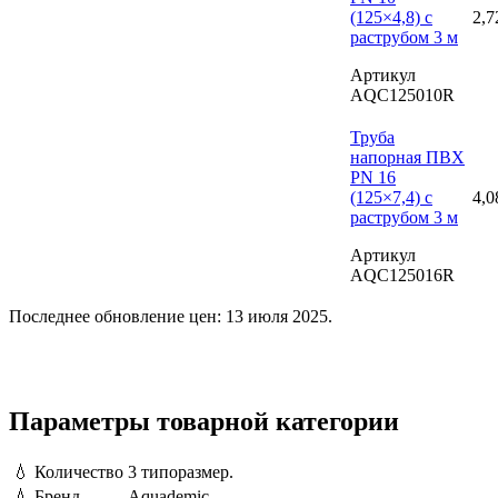
(125×4,8) с
2,7
раструбом 3 м
Артикул
AQC125010R
Труба
напорная ПВХ
PN 16
(125×7,4) с
4,0
раструбом 3 м
Артикул
AQC125016R
Последнее обновление цен: 13 июля 2025.
Параметры товарной категории
💧
Количество
3 типоразмер.
💧
Бренд
Aquademic