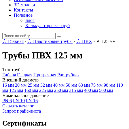
3D модели
Контакты
Полезное
Блог
Калькулятор веса труб
💧
Главная
›
💧
Пластиковые трубы
›
💧
ПВХ
›
💧
125 мм
Трубы ПВХ 125 мм
Тип трубы
Гибкая
Гладкая
Прозрачная
Раструбная
Внешний диаметр
16 мм
20 мм
25 мм
32 мм
40 мм
50 мм
63 мм
75 мм
90 мм
110
мм
125 мм
160 мм
225 мм
250 мм
315 мм
400 мм
500 мм
Номинальное давление
PN 6
PN 10
PN 16
Скачать каталог
Запрос прайс-листа
Сертификаты