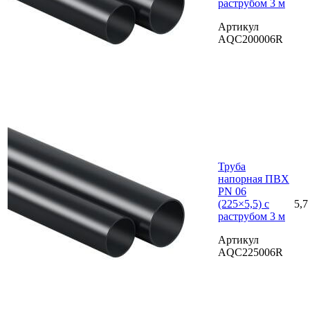
раструбом 3 м
Артикул
AQC200006R
Труба
напорная ПВХ
PN 06
(225×5,5) с
5,7
раструбом 3 м
Артикул
AQC225006R