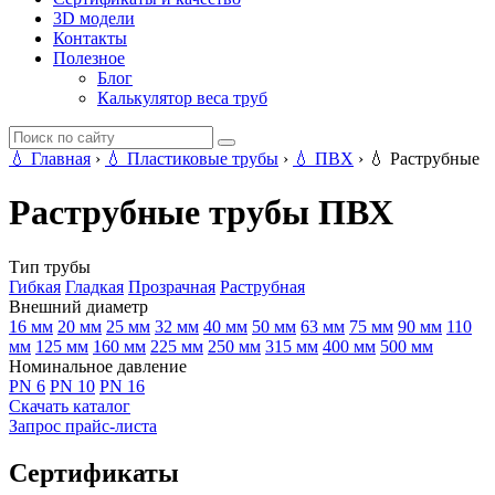
3D модели
Контакты
Полезное
Блог
Калькулятор веса труб
💧
Главная
›
💧
Пластиковые трубы
›
💧
ПВХ
›
💧
Раструбные
Раструбные трубы ПВХ
Тип трубы
Гибкая
Гладкая
Прозрачная
Раструбная
Внешний диаметр
16 мм
20 мм
25 мм
32 мм
40 мм
50 мм
63 мм
75 мм
90 мм
110
мм
125 мм
160 мм
225 мм
250 мм
315 мм
400 мм
500 мм
Номинальное давление
PN 6
PN 10
PN 16
Скачать каталог
Запрос прайс-листа
Сертификаты