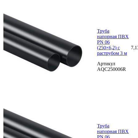
Труба
напорная ПВХ
PN 06
(250×6,2) с
7,1
раструбом 3 м
Артикул
AQC250006R
Труба
напорная ПВХ
PN 06