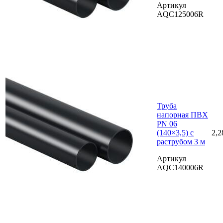
Артикул
AQC125006R
Труба
напорная ПВХ
PN 06
(140×3,5) с
2,2
раструбом 3 м
Артикул
AQC140006R