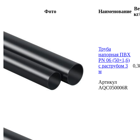
Ве
Фото
Наименование
кг
Труба
напорная ПВХ
PN 06 (50×1,6)
с раструбом 3
0,3
м
Артикул
AQC050006R