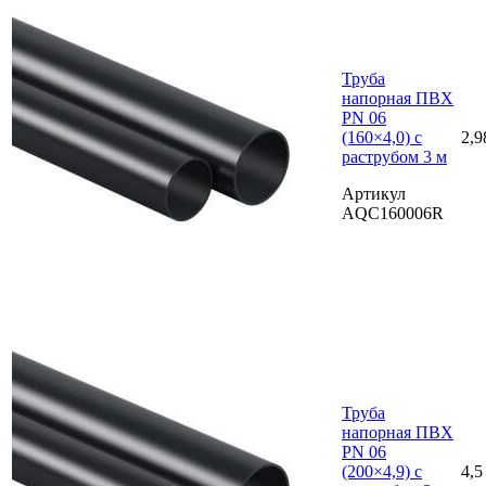
Труба
напорная ПВХ
PN 06
(160×4,0) с
2,9
раструбом 3 м
Артикул
AQC160006R
Труба
напорная ПВХ
PN 06
(200×4,9) с
4,5