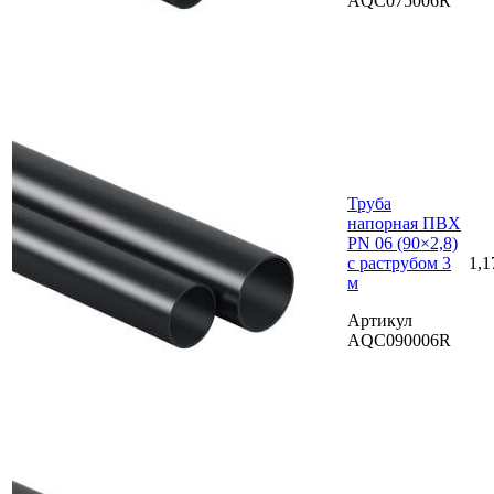
AQC075006R
Труба
напорная ПВХ
PN 06 (90×2,8)
с раструбом 3
1,1
м
Артикул
AQC090006R