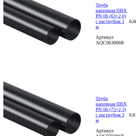
Труба
напорная ПВХ
PN 06 (63×2,0)
с раструбом 3
0,6
м
Артикул
AQC063006R
Труба
напорная ПВХ
PN 06 (75×2,3)
с раструбом 3
0,8
м
Артикул