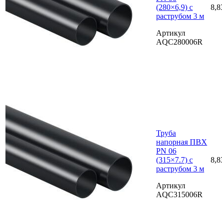
(280×6,9) с
8,8
раструбом 3 м
Артикул
AQC280006R
Труба
напорная ПВХ
PN 06
(315×7.7) с
8,8
раструбом 3 м
Артикул
AQC315006R