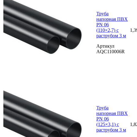
Труба
напорная ПВХ
PN 06
(110×2,7) с
1,3
раструбом 3 м
Артикул
AQC110006R
Труба
напорная ПВХ
PN 06
(125×3,1) с
1,8
раструбом 3 м