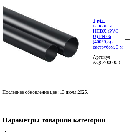
Труба
напорная
НПВХ (PVC-
U) PN 06
—
(400*9,8) с
раструбом, 3 м
Артикул
AQC400006R
Последнее обновление цен: 13 июля 2025.
Параметры товарной категории