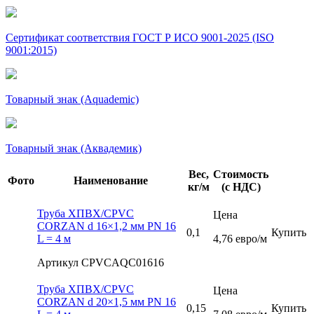
Сертификат соответствия ГОСТ Р ИСО 9001-2025 (ISO
9001:2015)
Товарный знак (Aquademic)
Товарный знак (Аквадемик)
Вес,
Стоимость
Фото
Наименование
кг/м
(с НДС)
Труба ХПВХ/CPVC
Цена
CORZAN d 16×1,2 мм PN 16
0,1
Купить
L = 4 м
4,76 евро/м
Артикул CPVCAQC01616
Труба ХПВХ/CPVC
Цена
CORZAN d 20×1,5 мм PN 16
0,15
Купить