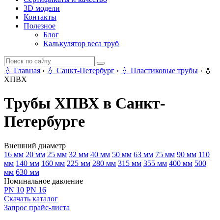
3D модели
Контакты
Полезное
Блог
Калькулятор веса труб
💧
Главная
›
💧
Санкт-Петербург
›
💧
Пластиковые трубы
›
💧
ХПВХ
Трубы ХПВХ в Санкт-
Петербурге
Внешний диаметр
16 мм
20 мм
25 мм
32 мм
40 мм
50 мм
63 мм
75 мм
90 мм
110
мм
140 мм
160 мм
225 мм
280 мм
315 мм
355 мм
400 мм
500
мм
630 мм
Номинальное давление
PN 10
PN 16
Скачать каталог
Запрос прайс-листа