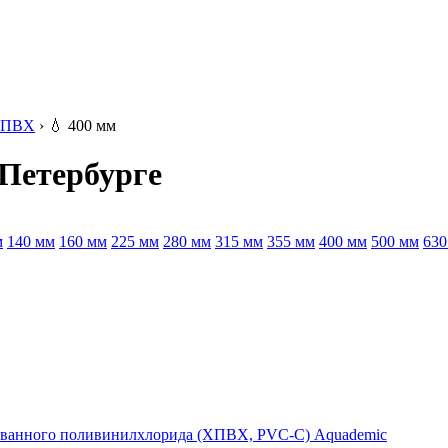
ПВХ
›
💧
400 мм
Петербурге
м
140 мм
160 мм
225 мм
280 мм
315 мм
355 мм
400 мм
500 мм
630
ированного поливинилхлорида (ХПВХ, PVC-C) Aquademic