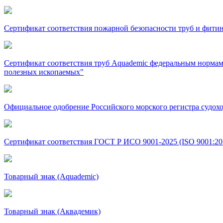
Сертификат соответствия пожарной безопасности труб и фити
Сертификат соответствия труб Aquademic федеральным нормам
полезных ископаемых"
Официальное одобрение Российского морского регистра судохо
Сертификат соответствия ГОСТ Р ИСО 9001-2025 (ISO 9001:20
Товарный знак (Aquademic)
Товарный знак (Аквадемик)