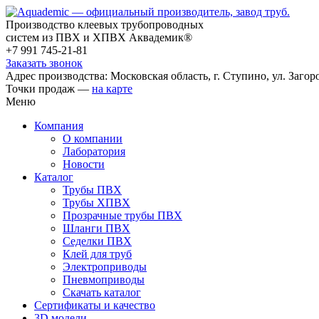
Производство клеевых трубопроводных
систем из ПВХ и ХПВХ Аквадемик®
+7 991 745-21-81
Заказать звонок
Адрес производства: Московская область, г. Ступино, ул. Загоро
Точки продаж —
на карте
Меню
Компания
О компании
Лаборатория
Новости
Каталог
Трубы ПВХ
Трубы ХПВХ
Прозрачные трубы ПВХ
Шланги ПВХ
Седелки ПВХ
Клей для труб
Электроприводы
Пневмоприводы
Скачать каталог
Сертификаты и качество
3D модели