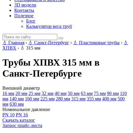
3D модели
Контакты
Полезное
Блог
Калькулятор веса труб
💧
Главная
›
💧
Санкт-Петербург
›
💧
Пластиковые трубы
›
💧
ХПВХ
›
💧
315 мм
Трубы ХПВХ 315 мм в
Санкт-Петербурге
Внешний диаметр
16 мм
20 мм
25 мм
32 мм
40 мм
50 мм
63 мм
75 мм
90 мм
110
мм
140 мм
160 мм
225 мм
280 мм
315 мм
355 мм
400 мм
500
мм
630 мм
Номинальное давление
PN 10
PN 16
Скачать каталог
Запрос прайс-листа