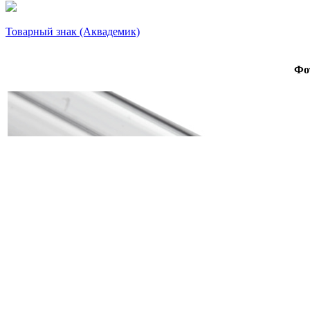
Товарный знак (Аквадемик)
Фо