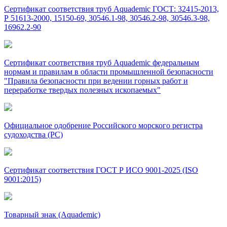
Сертификат соответствия труб Aquademic ГОСТ: 32415-2013,
Р 51613-2000, 15150-69, 30546.1-98, 30546.2-98, 30546.3-98,
16962.2-90
Сертификат соответствия труб Aquademic федеральным
нормам и правилам в области промышленной безопасности
"Правила безопасности при ведении горных работ и
переработке твердых полезных ископаемых"
Официальное одобрение Российского морского регистра
судоходства (РС)
Сертификат соответствия ГОСТ Р ИСО 9001-2025 (ISO
9001:2015)
Товарный знак (Aquademic)