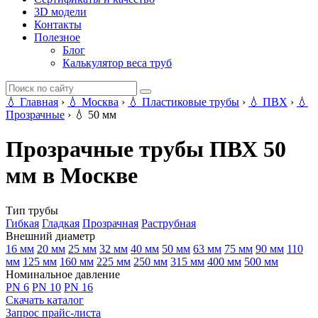
3D модели
Контакты
Полезное
Блог
Калькулятор веса труб
💧
Главная
›
💧
Москва
›
💧
Пластиковые трубы
›
💧
ПВХ
›
💧
Прозрачные
›
💧
50 мм
Прозрачные трубы ПВХ 50
мм в Москве
Тип трубы
Гибкая
Гладкая
Прозрачная
Раструбная
Внешний диаметр
16 мм
20 мм
25 мм
32 мм
40 мм
50 мм
63 мм
75 мм
90 мм
110
мм
125 мм
160 мм
225 мм
250 мм
315 мм
400 мм
500 мм
Номинальное давление
PN 6
PN 10
PN 16
Скачать каталог
Запрос прайс-листа