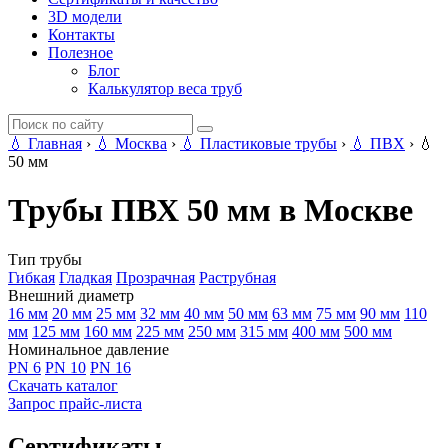
3D модели
Контакты
Полезное
Блог
Калькулятор веса труб
💧
Главная
›
💧
Москва
›
💧
Пластиковые трубы
›
💧
ПВХ
›
💧
50 мм
Трубы ПВХ 50 мм в Москве
Тип трубы
Гибкая
Гладкая
Прозрачная
Раструбная
Внешний диаметр
16 мм
20 мм
25 мм
32 мм
40 мм
50 мм
63 мм
75 мм
90 мм
110
мм
125 мм
160 мм
225 мм
250 мм
315 мм
400 мм
500 мм
Номинальное давление
PN 6
PN 10
PN 16
Скачать каталог
Запрос прайс-листа
Сертификаты