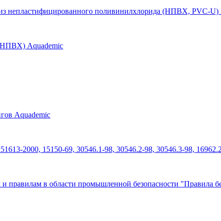
б из непластифицированного поливинилхлорида (НПВХ, PVC-U)
 (НПВХ) Aquademic
нгов Aquademic
613-2000, 15150-69, 30546.1-98, 30546.2-98, 30546.3-98, 16962.
 и правилам в области промышленной безопасности "Правила бе