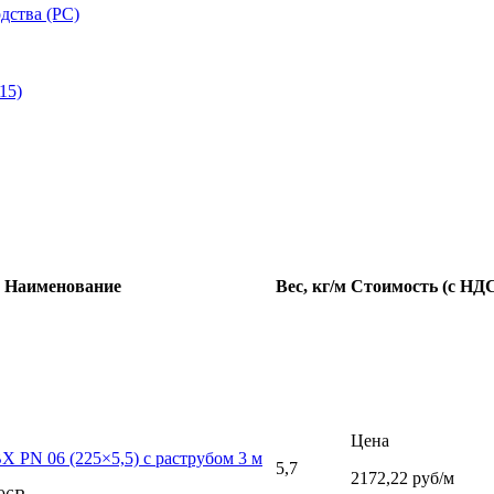
дства (РС)
15)
Наименование
Вес, кг/м
Стоимость (с НД
Цена
Х PN 06 (225×5,5) с раструбом 3 м
5,7
2172,22 руб/м