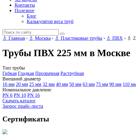
Контакты
Полезное
Блог
Калькулятор веса труб
💧
Главная
›
💧
Москва
›
💧
Пластиковые трубы
›
💧
ПВХ
›
💧
2
Трубы ПВХ 225 мм в Москве
Тип трубы
Гибкая
Гладкая
Прозрачная
Раструбная
Внешний диаметр
16 мм
20 мм
25 мм
32 мм
40 мм
50 мм
63 мм
75 мм
90 мм
110 м
Номинальное давление
PN 6
PN 10
PN 16
Скачать каталог
Запрос прайс-листа
Сертификаты