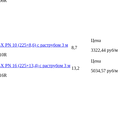
06R
Цена
Х PN 10 (225×8,6) с раструбом 3 м
8,7
3322,44 руб/м
10R
Цена
Х PN 16 (225×13,4) с раструбом 3 м
13,2
5034,57 руб/м
16R