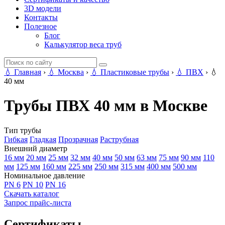
3D модели
Контакты
Полезное
Блог
Калькулятор веса труб
💧
Главная
›
💧
Москва
›
💧
Пластиковые трубы
›
💧
ПВХ
›
💧
40 мм
Трубы ПВХ 40 мм в Москве
Тип трубы
Гибкая
Гладкая
Прозрачная
Раструбная
Внешний диаметр
16 мм
20 мм
25 мм
32 мм
40 мм
50 мм
63 мм
75 мм
90 мм
110
мм
125 мм
160 мм
225 мм
250 мм
315 мм
400 мм
500 мм
Номинальное давление
PN 6
PN 10
PN 16
Скачать каталог
Запрос прайс-листа
Сертификаты