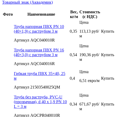
Товарный знак (Аквадемик)
Вес,
Стоимость
Фото
Наименование
кг/м
(с НДС)
Цена
Труба напорная ПВХ PN 10
(40×1,9) с раструбом 3 м
0,35
113,13 руб/
Купить
м
Артикул AQC040010R
Цена
Труба напорная ПВХ PN 16
(40×3,0) с раструбом 3 м
0,54
190,36 руб/
Купить
м
Артикул AQC040016R
Цена
Гибкая труба ПВХ 35×40, 25
м
0,4
Купить
6,51 евро/м
Артикул 21503540025QM
Цена
Труба без раструба, PVC-U
(прозрачная), d 40 х 1,9 PN 10
0,34
671,67 руб/
Купить
L = 3 м
м
Артикул AQCPR040010R