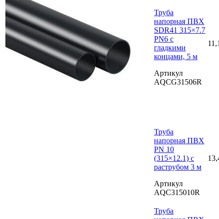
Труба
напорная ПВХ
SDR41 315×7.7
PN6 с
11,
гладкими
концами, 5 м
Артикул
AQCG31506R
Труба
напорная ПВХ
PN 10
(315×12.1) с
13,
раструбом 3 м
Артикул
AQC315010R
Труба