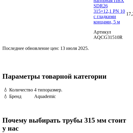
напорная ПВХ
SDR26
315×12,1 PN 10
17,
с гладкими
концами, 5 м
Артикул
AQCG31510R
Последнее обновление цен: 13 июля 2025.
Параметры товарной категории
💧
Количество
4 типоразмер.
💧
Бренд
Aquademic
Почему выбирать трубы 315 мм стоит
у нас