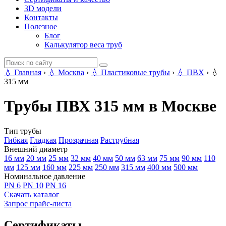
3D модели
Контакты
Полезное
Блог
Калькулятор веса труб
💧
Главная
›
💧
Москва
›
💧
Пластиковые трубы
›
💧
ПВХ
›
💧
315 мм
Трубы ПВХ 315 мм в Москве
Тип трубы
Гибкая
Гладкая
Прозрачная
Раструбная
Внешний диаметр
16 мм
20 мм
25 мм
32 мм
40 мм
50 мм
63 мм
75 мм
90 мм
110
мм
125 мм
160 мм
225 мм
250 мм
315 мм
400 мм
500 мм
Номинальное давление
PN 6
PN 10
PN 16
Скачать каталог
Запрос прайс-листа
Сертификаты