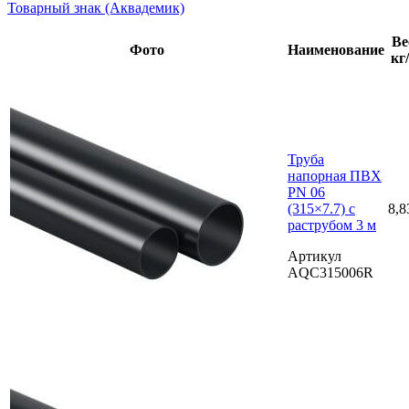
Товарный знак (Аквадемик)
Ве
Фото
Наименование
кг
Труба
напорная ПВХ
PN 06
(315×7.7) с
8,8
раструбом 3 м
Артикул
AQC315006R