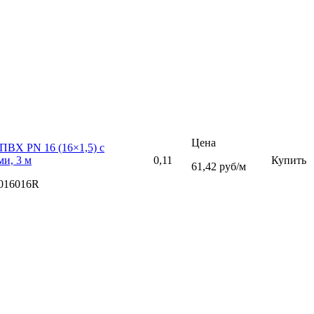
Цена
ПВХ PN 16 (16×1,5) с
и, 3 м
0,11
Купить
61,42 руб/м
016016R