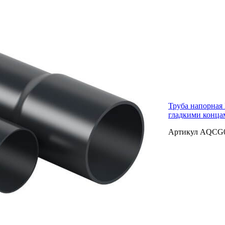
Труба напорная 
гладкими концам
Артикул AQCG