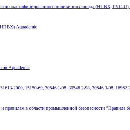
б из непластифицированного поливинилхлорида (НПВХ, PVC-U)
 (НПВХ) Aquademic
нгов Aquademic
613-2000, 15150-69, 30546.1-98, 30546.2-98, 30546.3-98, 16962.
 и правилам в области промышленной безопасности "Правила бе