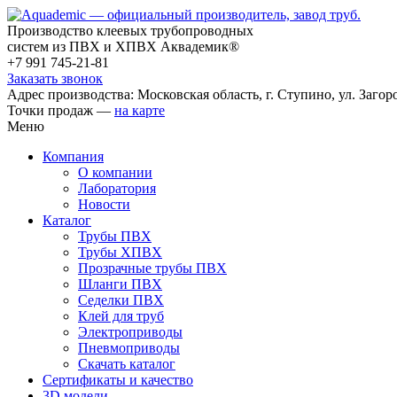
Производство клеевых трубопроводных
систем из ПВХ и ХПВХ Аквадемик®
+7 991 745-21-81
Заказать звонок
Адрес производства: Московская область, г. Ступино, ул. Загоро
Точки продаж —
на карте
Меню
Компания
О компании
Лаборатория
Новости
Каталог
Трубы ПВХ
Трубы ХПВХ
Прозрачные трубы ПВХ
Шланги ПВХ
Седелки ПВХ
Клей для труб
Электроприводы
Пневмоприводы
Скачать каталог
Сертификаты и качество
3D модели