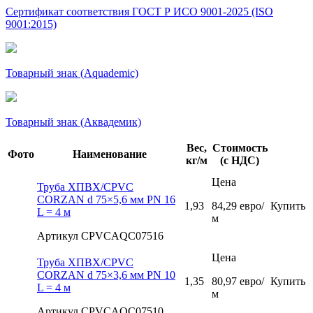
Сертификат соответствия ГОСТ Р ИСО 9001-2025 (ISO
9001:2015)
Товарный знак (Aquademic)
Товарный знак (Аквадемик)
Вес,
Стоимость
Фото
Наименование
кг/м
(с НДС)
Цена
Труба ХПВХ/CPVC
CORZAN d 75×5,6 мм PN 16
1,93
84,29 евро/
Купить
L = 4 м
м
Артикул CPVCAQC07516
Цена
Труба ХПВХ/CPVC
CORZAN d 75×3,6 мм PN 10
1,35
80,97 евро/
Купить
L = 4 м
м
Артикул CPVCAQC07510