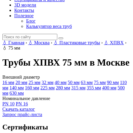
3D модели
Контакты
Полезное
Блог
Калькулятор веса труб
💧
Главная
›
💧
Москва
›
💧
Пластиковые трубы
›
💧
ХПВХ
›
💧
75 мм
Трубы ХПВХ 75 мм в Москве
Внешний диаметр
16 мм
20 мм
25 мм
32 мм
40 мм
50 мм
63 мм
75 мм
90 мм
110
мм
140 мм
160 мм
225 мм
280 мм
315 мм
355 мм
400 мм
500
мм
630 мм
Номинальное давление
PN 10
PN 16
Скачать каталог
Запрос прайс-листа
Сертификаты