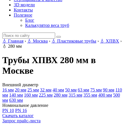
3D модели
Контакты
Полезное
Блог
Калькулятор веса труб
💧
Главная
›
💧
Москва
›
💧
Пластиковые трубы
›
💧
ХПВХ
›
💧
280 мм
Трубы ХПВХ 280 мм в
Москве
Внешний диаметр
16 мм
20 мм
25 мм
32 мм
40 мм
50 мм
63 мм
75 мм
90 мм
110
мм
140 мм
160 мм
225 мм
280 мм
315 мм
355 мм
400 мм
500
мм
630 мм
Номинальное давление
PN 10
PN 16
Скачать каталог
Запрос прайс-листа