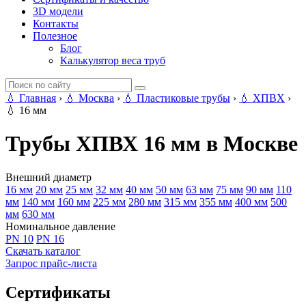
3D модели
Контакты
Полезное
Блог
Калькулятор веса труб
💧
Главная
›
💧
Москва
›
💧
Пластиковые трубы
›
💧
ХПВХ
›
💧
16 мм
Трубы ХПВХ 16 мм в Москве
Внешний диаметр
16 мм
20 мм
25 мм
32 мм
40 мм
50 мм
63 мм
75 мм
90 мм
110
мм
140 мм
160 мм
225 мм
280 мм
315 мм
355 мм
400 мм
500
мм
630 мм
Номинальное давление
PN 10
PN 16
Скачать каталог
Запрос прайс-листа
Сертификаты