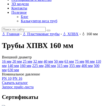
3D модели
Контакты
Полезное
Блог
Калькулятор веса труб
💧
Главная
›
💧
Пластиковые трубы
›
💧
ХПВХ
›
💧
160 мм
Трубы ХПВХ 160 мм
Внешний диаметр
16 мм
20 мм
25 мм
32 мм
40 мм
50 мм
63 мм
75 мм
90 мм
110
мм
140 мм
160 мм
225 мм
280 мм
315 мм
355 мм
400 мм
500
мм
630 мм
Номинальное давление
PN 10
PN 16
Скачать каталог
Запрос прайс-листа
Сертификаты