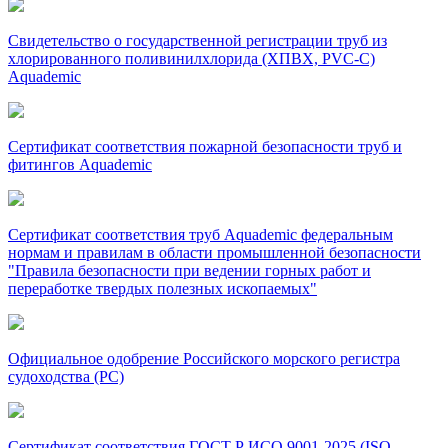
Свидетельство о государственной регистрации труб из
хлорированного поливинилхлорида (ХПВХ, PVC-C)
Aquademic
Сертификат соответствия пожарной безопасности труб и
фитингов Aquademic
Сертификат соответствия труб Aquademic федеральным
нормам и правилам в области промышленной безопасности
"Правила безопасности при ведении горных работ и
переработке твердых полезных ископаемых"
Официальное одобрение Российского морского регистра
судоходства (РС)
Сертификат соответствия ГОСТ Р ИСО 9001-2025 (ISO