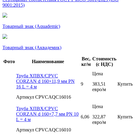
9001:2015)
Товарный знак (Aquademic)
Товарный знак (Аквадемик)
Вес,
Стоимость
Фото
Наименование
кг/м
(с НДС)
Цена
Труба ХПВХ/CPVC
CORZAN d 160×11,9 мм PN
9
383,51
Купить
16 L = 4 м
евро/м
Артикул CPVCAQC16016
Цена
Труба ХПВХ/CPVC
CORZAN d 160×7,7 мм PN 10
6,06
322,87
Купить
L = 4 м
евро/м
Артикул CPVCAQC16010