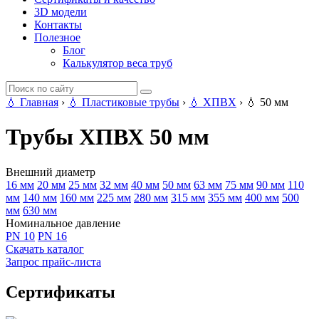
3D модели
Контакты
Полезное
Блог
Калькулятор веса труб
💧
Главная
›
💧
Пластиковые трубы
›
💧
ХПВХ
›
💧
50 мм
Трубы ХПВХ 50 мм
Внешний диаметр
16 мм
20 мм
25 мм
32 мм
40 мм
50 мм
63 мм
75 мм
90 мм
110
мм
140 мм
160 мм
225 мм
280 мм
315 мм
355 мм
400 мм
500
мм
630 мм
Номинальное давление
PN 10
PN 16
Скачать каталог
Запрос прайс-листа
Сертификаты