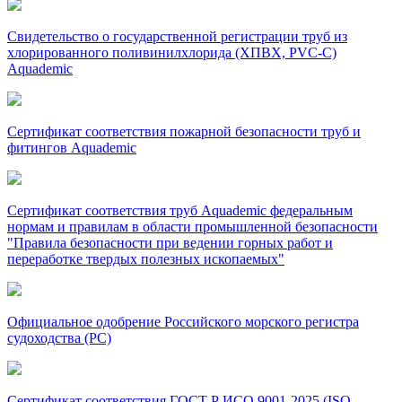
Свидетельство о государственной регистрации труб из
хлорированного поливинилхлорида (ХПВХ, PVC-C)
Aquademic
Сертификат соответствия пожарной безопасности труб и
фитингов Aquademic
Сертификат соответствия труб Aquademic федеральным
нормам и правилам в области промышленной безопасности
"Правила безопасности при ведении горных работ и
переработке твердых полезных ископаемых"
Официальное одобрение Российского морского регистра
судоходства (РС)
Сертификат соответствия ГОСТ Р ИСО 9001-2025 (ISO