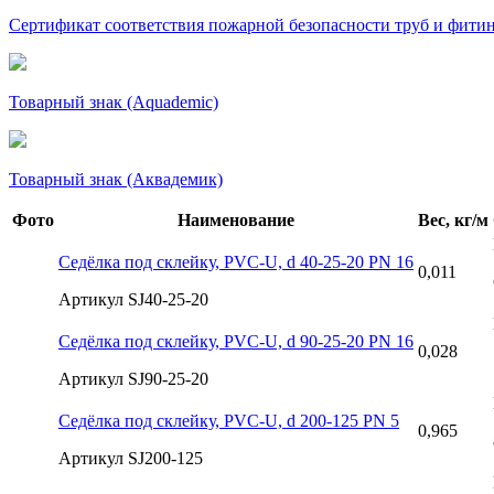
Сертификат соответствия пожарной безопасности труб и фити
Товарный знак (Aquademic)
Товарный знак (Аквадемик)
Фото
Наименование
Вес, кг/м
Седёлка под склейку, PVC-U, d 40-25-20 PN 16
0,011
Артикул SJ40-25-20
Седёлка под склейку, PVC-U, d 90-25-20 PN 16
0,028
Артикул SJ90-25-20
Седёлка под склейку, PVC-U, d 200-125 PN 5
0,965
Артикул SJ200-125