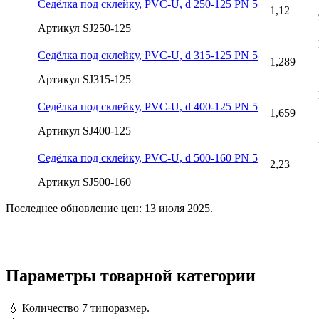
Седёлка под склейку, PVC-U, d 250-125 PN 5
1,12
Артикул SJ250-125
Седёлка под склейку, PVC-U, d 315-125 PN 5
1,289
Артикул SJ315-125
Седёлка под склейку, PVC-U, d 400-125 PN 5
1,659
Артикул SJ400-125
Седёлка под склейку, PVC-U, d 500-160 PN 5
2,23
Артикул SJ500-160
Последнее обновление цен: 13 июля 2025.
Параметры товарной категории
💧
Количество
7 типоразмер.