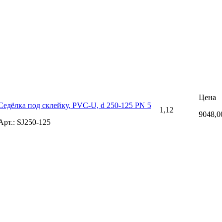
Цена
Седёлка под склейку, PVC-U, d 250-125 PN 5
1,12
9048,0
Арт.: SJ250-125