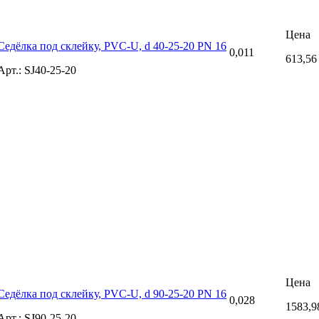
Цена
Седёлка под склейку, PVC-U, d 40-25-20 PN 16
0,011
613,56
Арт.: SJ40-25-20
Цена
Седёлка под склейку, PVC-U, d 90-25-20 PN 16
0,028
1583,9
Арт.: SJ90-25-20