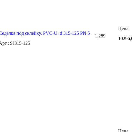
Цена
Седёлка под склейку, PVC-U, d 315-125 PN 5
1,289
10296,
Арт.: SJ315-125
Цена