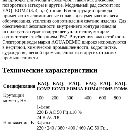
поворотные затворы и другие. Модельный ряд состоит из:
EAQ- EOM2 (3, 4, 5, 6) типов. В конструкции привода
применяются алюминиевые сплавы для уменьшения веса
оборудования, усиления сопротивления сжатию изделия. Для
обеспечения безопасности внутреннего контура изделия
используется герметизирующее уплотнение, которое
соответствует требованиям IP67. Внутренняя влагостойкость.
Электроприводы марки AQUADEMIC широко используются
в нефтяной, химической промышленности, водоочистке,
судоходстве, легкой промышленности и других отраслях
промышленности.
Технические характеристики
EAQ-
EAQ-
EAQ-
EAQ-
EAQ-
EAQ-
Спецификация
EOM2
EOM3
EOM3A
EOM4
EOM5
EOM6
Крутящий
100
200
300
400
600
800
момент, Нм
1-фаза:
220 В AC 50 Гц ±10 %
24 В AC/DC
Напряжение, В
3-фазы:
220 / 240 / 380 / 400 / 460 АС 50 Гц.,