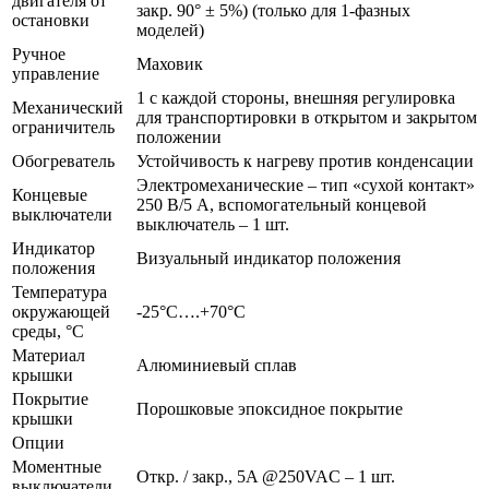
двигателя от
закр. 90° ± 5%) (только для 1-фазных
остановки
моделей)
Ручное
Маховик
управление
1 с каждой стороны, внешняя регулировка
Механический
для транспортировки в открытом и закрытом
ограничитель
положении
Обогреватель
Устойчивость к нагреву против конденсации
Электромеханические – тип «сухой контакт»
Концевые
250 В/5 А, вспомогательный концевой
выключатели
выключатель – 1 шт.
Индикатор
Визуальный индикатор положения
положения
Температура
окружающей
-25°C….+70°C
среды, °C
Материал
Алюминиевый сплав
крышки
Покрытие
Порошковые эпоксидное покрытие
крышки
Опции
Моментные
Откр. / закр., 5A @250VAC – 1 шт.
выключатели