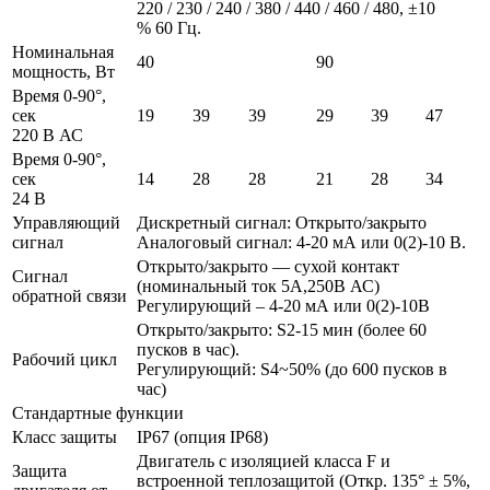
220 / 230 / 240 / 380 / 440 / 460 / 480, ±10
% 60 Гц.
Номинальная
40
90
мощность, Вт
Время 0-90°,
сек
19
39
39
29
39
47
220 В АС
Время 0-90°,
сек
14
28
28
21
28
34
24 В
Управляющий
Дискретный сигнал: Открыто/закрыто
сигнал
Аналоговый сигнал: 4-20 мА или 0(2)-10 В.
Открыто/закрыто — сухой контакт
Сигнал
(номинальный ток 5А,250В АС)
обратной связи
Регулирующий – 4-20 мА или 0(2)-10В
Открыто/закрыто: S2-15 мин (более 60
пусков в час).
Рабочий цикл
Регулирующий: S4~50% (до 600 пусков в
час)
Стандартные функции
Класс защиты
IP67 (опция IP68)
Двигатель с изоляцией класса F и
Защита
встроенной теплозащитой (Откр. 135° ± 5%,