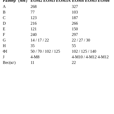
Размер（мм）
EOM2
EOM3
EOM3A
EOM4
EOM5
EOM6
A
268
327
B
77
103
C
123
187
D
216
266
E
121
150
F
240
297
G
14 / 17 / 22
22 / 27 / 30
H
35
55
ΦI
50 / 70 / 102 / 125
102 / 125 / 140
J
4-M8
4-M10 / 4-M12
4-M12
Вес(кг)
11
22