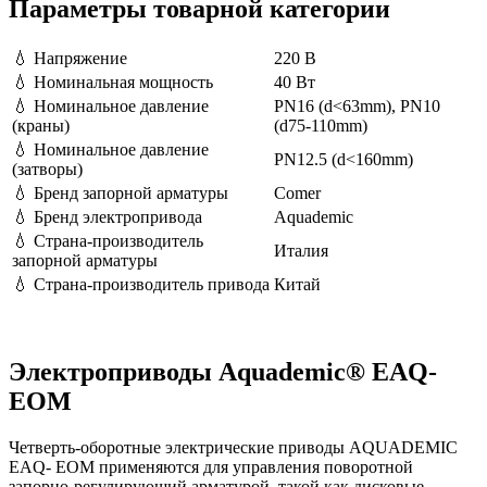
Параметры товарной категории
💧
Напряжение
220 В
💧
Номинальная мощность
40 Вт
💧
Номинальное давление
PN16 (d<63mm), PN10
(краны)
(d75-110mm)
💧
Номинальное давление
PN12.5 (d<160mm)
(затворы)
💧
Бренд запорной арматуры
Comer
💧
Бренд электропривода
Aquademic
💧
Страна-производитель
Италия
запорной арматуры
💧
Страна-производитель привода
Китай
Электроприводы Aquademic® EAQ-
EOM
Четверть-оборотные электрические приводы AQUADEMIC
EAQ- EOM применяются для управления поворотной
запорно-регулирующий арматурой, такой как дисковые