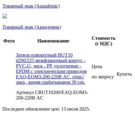
Товарный знак (Aquademic)
Товарный знак (Аквадемик)
Стоимость
Фото
Наименование
(с НДС)
Затвор поворотный BUT10
d200/225 межфланцевый корпус -
PVC-U, диск - PP, уплотнение -
Цена
EPDM с электрическим приводом
Купить
EAQ-EOM3-200-220В AC, откр./
по запросу
закр., время срабатывания 39 сек.
Артикул CBUT10200/EAQ-EOM3-
200-220В AC
Последнее обновление цен: 13 июля 2025.