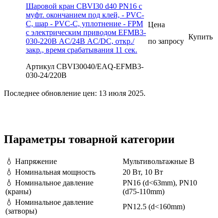
Шаровой кран CBVI30 d40 PN16 с
муфт. окончанием под клей, - PVC-
C, шар - PVC-C, уплотнение - FPM
Цена
с электрическим приводом EFMB3-
Купить
030-220В AC/24В AC/DC, откр./
по запросу
закр., время срабатывания 11 сек.
Артикул CBVI30040/EAQ-EFMB3-
030-24/220В
Последнее обновление цен: 13 июля 2025.
Параметры товарной категории
💧
Напряжение
Мультивольтажные В
💧
Номинальная мощность
20 Вт, 10 Вт
💧
Номинальное давление
PN16 (d<63mm), PN10
(краны)
(d75-110mm)
💧
Номинальное давление
PN12.5 (d<160mm)
(затворы)