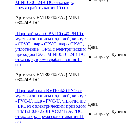
MINI-030 - 24В DС отк./закр.,
время срабатывания 15 сек.
Артикул CBVI10040/EAQ-MINI-
030-24В DC
Шаровой кран CBVI10 d40 PN16 с
муфт. окончанием под клей, корпус
- CPVC, шар - CPVC, шар - CPVC,
Цена
уплотнение - FPM с электрическим
приводом EAQ-MINI-030 - 24В DС
Купить
по запросу
отк./закр., время срабатывания 15
сек.
Артикул CBVI30040/EAQ-MINI-
030-24В DC
Шаровый кран BVI10 d40 PN16 с
муфт. окончанием под клей, корпус
- PVC-U, шар - PVC-U, уплотнение
Цена
- EPDM с электрическим приводом
EFMB3-030-220В AC/24В AC/DC,
Купить
по запросу
откр./закр., время срабатывания 11
сек.