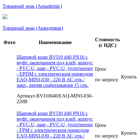
Товарный знак (Aquademic)
Товарный знак (Аквадемик)
Стоимость
Фото
Наименование
(с НДС)
Шаровой кран BVI10 d40 PN16 с
муфт. окончанием под клей, корпус
- PVC-U, шар - PVC-U, уплотнение
Цена
- EPDM с электрическим приводом
Купить
EAQ-MINI-030 - 220 В АС отк./
по запросу
закр., время срабатывания 15 сек.
Артикул BVI10040/EAQ-MINI-030-
220В
Шаровой кран BVI30 d40 PN16 с
муфт. окончанием под клей, корпус
- PVC-U, шар - PVC-U, уплотнение
Цена
- FPM с электрическим приводом
Купить
EAQ-MINI-030 - 220 В АС отк./
по запросу