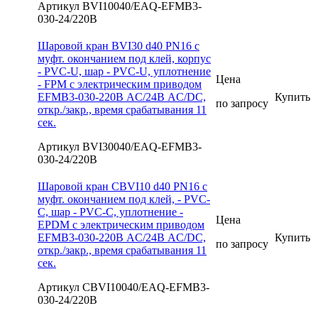
Артикул BVI10040/EAQ-EFMB3-
030-24/220В
Шаровой кран BVI30 d40 PN16 с
муфт. окончанием под клей, корпус
- PVC-U, шар - PVC-U, уплотнение
Цена
- FPM с электрическим приводом
EFMB3-030-220В AC/24В AC/DC,
Купить
по запросу
откр./закр., время срабатывания 11
сек.
Артикул BVI30040/EAQ-EFMB3-
030-24/220В
Шаровой кран CBVI10 d40 PN16 с
муфт. окончанием под клей, - PVC-
C, шар - PVC-C, уплотнение -
Цена
EPDM с электрическим приводом
EFMB3-030-220В AC/24В AC/DC,
Купить
по запросу
откр./закр., время срабатывания 11
сек.
Артикул CBVI10040/EAQ-EFMB3-
030-24/220В