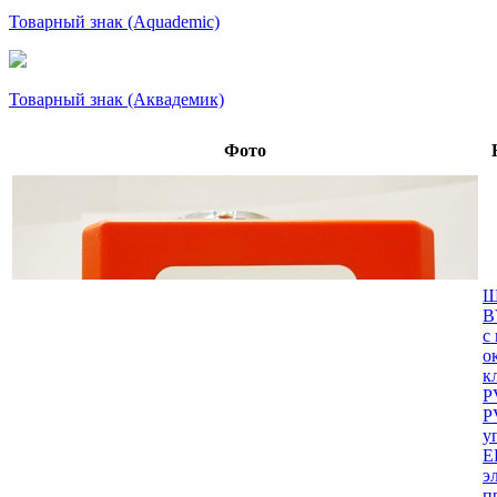
Товарный знак (Aquademic)
Товарный знак (Аквадемик)
Фото
Ш
B
с
о
к
P
P
у
E
э
п