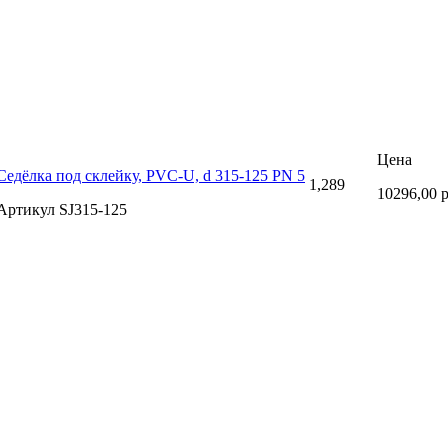
Цена
Седёлка под склейку, PVC-U, d 315-125 PN 5
1,289
10296,00 
Артикул SJ315-125