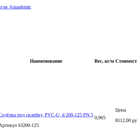
нгов Aquademic
Наименование
Вес, кг/м
Стоимост
Цена
Седёлка под склейку, PVC-U, d 200-125 PN 5
0,965
8112,00 р
Артикул SJ200-125