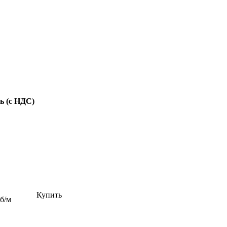
ь (с НДС)
Купить
уб/м