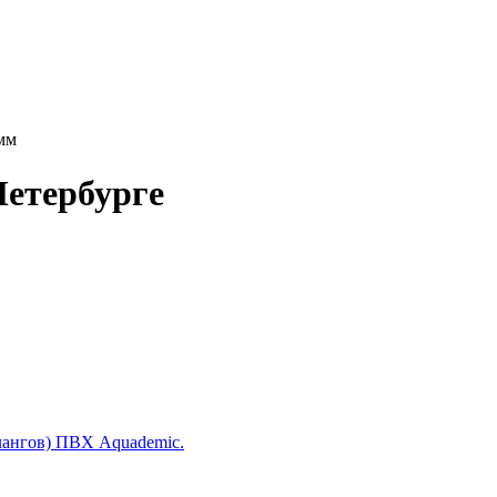
мм
етербурге
лангов) ПВХ Aquademic.