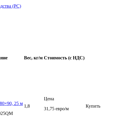
дства (РС)
ние
Вес, кг/м
Стоимость (с НДС)
Цена
80×90, 25 м
1,8
Купить
31,75 евро/м
0025QM