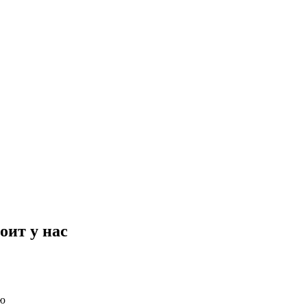
оит у нас
ю