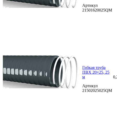
Артикул
21501620025QM
Гибкая труба
ПВХ 20×25, 25
м
0,
Артикул
21502025025QM