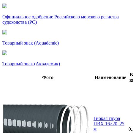
Официальное одобрение Российского морского регистра
судоходства (РС)
Товарный знак (Aquademic)
Товарный знак (Аквадемик)
В
Фото
Наименование
к
Гибкая труба
ПВХ 16×20, 25
м
0,