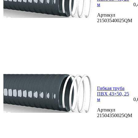
м
0,
Артикул
21503540025QM
Гибкая труба
ПВХ 43×50, 25
м
0,
Артикул
21504350025QM