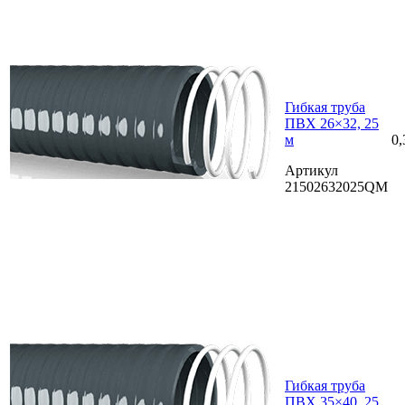
Гибкая труба
ПВХ 26×32, 25
м
0,
Артикул
21502632025QM
Гибкая труба
ПВХ 35×40, 25