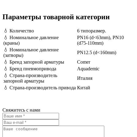
Параметры товарной категории
💧
Количество
6 типоразмер.
💧
Номинальное давление
PN16 (d<63mm), PN10
(краны)
(d75-110mm)
💧
Номинальное давление
PN12.5 (d<160mm)
(затворы)
💧
Бренд запорной арматуры
Comer
💧
Бренд пневмопривода
Aquademic
💧
Страна-производитель
Италия
запорной арматуры
💧
Страна-производитель привода
Китай
Свяжитесь с нами