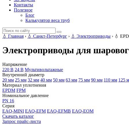
Контакты
Полезное
Блог
Калькулятор веса труб
💧
Главная
›
💧
Санкт-Петербург
›
💧
Электроприводы
›
💧
EP
Электроприводы для шаровог
Напряжение
220 В
24 В
Мультивольтажные
Внутренний диаметр
20 мм
25 мм
32 мм
40 мм
50 мм
63 мм
75 мм
90 мм
110 мм
125 
Материал уплотнения
EPDM
FPM
Номинальное давление
PN 16
Серия
EAQ-MINI
EAQ-EFM
EAQ-EFMB
EAQ-EOM
Скачать каталог
Запрос прайс-листа