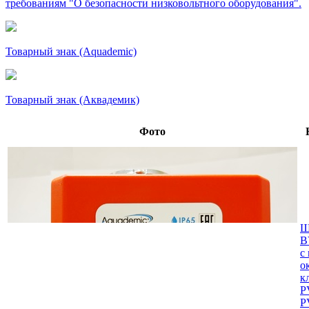
требованиям "О безопасности низковольтного оборудования".
Товарный знак (Aquademic)
Товарный знак (Аквадемик)
Фото
Ш
B
с
о
к
P
P