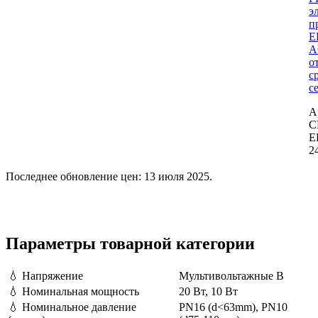
э
п
E
A
о
с
се
А
C
E
2
Последнее обновление цен: 13 июля 2025.
Параметры товарной категории
💧
Напряжение
Мультивольтажные В
💧
Номинальная мощность
20 Вт, 10 Вт
💧
Номинальное давление
PN16 (d<63mm), PN10