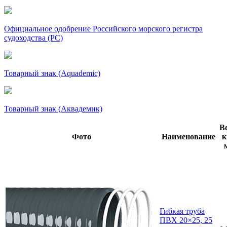
Официальное одобрение Российского морского регистра
судоходства (РС)
Товарный знак (Aquademic)
Товарный знак (Аквадемик)
Ве
Фото
Наименование
к
Гибкая труба
ПВХ 20×25, 25