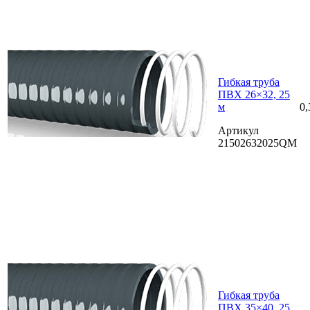
Гибкая труба
ПВХ 26×32, 25
м
0,
Артикул
21502632025QM
Гибкая труба
ПВХ 35×40, 25