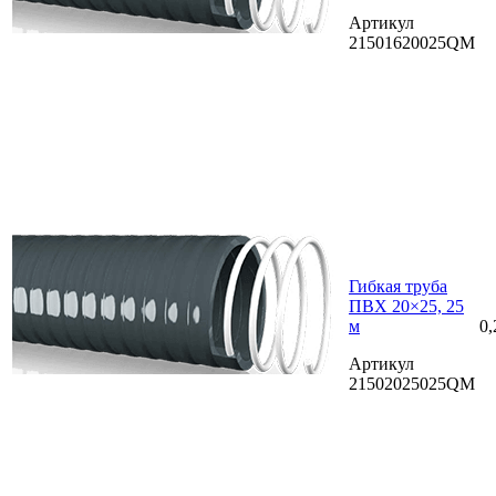
Артикул
21501620025QM
Гибкая труба
ПВХ 20×25, 25
м
0,
Артикул
21502025025QM