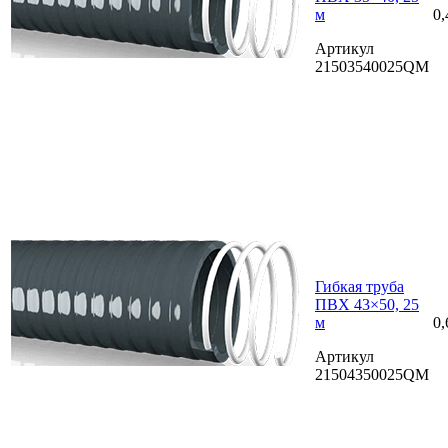
м
0,
Артикул
21503540025QM
Гибкая труба
ПВХ 43×50, 25
м
0,
Артикул
21504350025QM