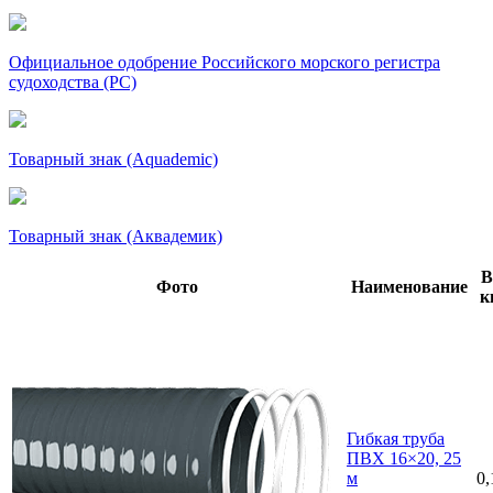
Официальное одобрение Российского морского регистра
судоходства (РС)
Товарный знак (Aquademic)
Товарный знак (Аквадемик)
В
Фото
Наименование
к
Гибкая труба
ПВХ 16×20, 25
м
0,