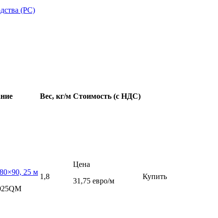
дства (РС)
ние
Вес, кг/м
Стоимость (с НДС)
Цена
80×90, 25 м
1,8
Купить
31,75 евро/м
0025QM