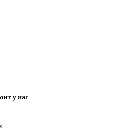
оит у нас
ю