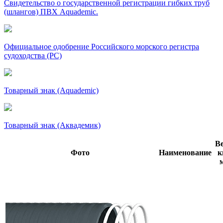
Свидетельство о государственной регистрации гибких труб
(шлангов) ПВХ Aquademic.
Официальное одобрение Российского морского регистра
судоходства (РС)
Товарный знак (Aquademic)
Товарный знак (Аквадемик)
Ве
Фото
Наименование
к