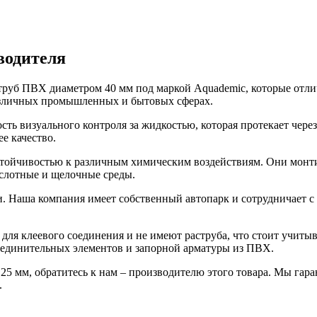
водителя
труб ПВХ диаметром 40 мм под маркой Aquademic, которые отл
различных промышленных и бытовых сферах.
ть визуального контроля за жидкостью, которая протекает чере
е качество.
тойчивостью к различным химическим воздействиям. Они монти
ислотные и щелочные среды.
и. Наша компания имеет собственный автопарк и сотрудничает 
ля клеевого соединения и не имеют раструба, что стоит учитыв
единительных элементов и запорной арматуры из ПВХ.
5 мм, обратитесь к нам – производителю этого товара. Мы гар
.