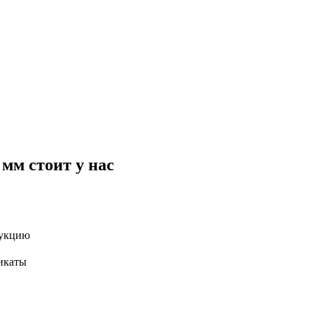
мм стоит у нас
дукцию
икаты