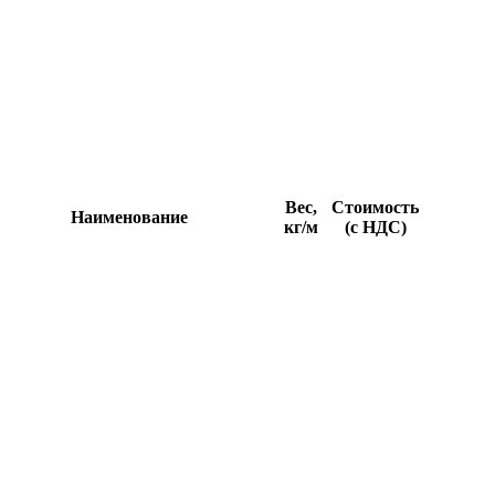
Вес,
Стоимость
Наименование
кг/м
(с НДС)