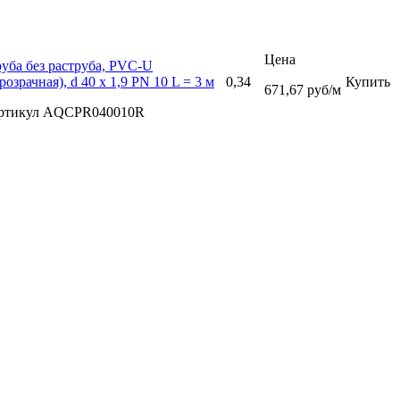
Цена
уба без раструба, PVC-U
розрачная), d 40 х 1,9 PN 10 L = 3 м
0,34
Купить
671,67 руб/м
ртикул AQCPR040010R