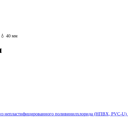
›
💧
40 мм
м
б из непластифицированного поливинилхлорида (НПВХ, PVC-U)