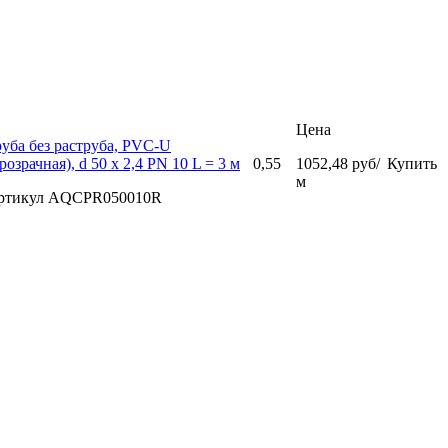
Цена
уба без раструба, PVC-U
розрачная), d 50 х 2,4 PN 10 L = 3 м
0,55
1052,48 руб/
Купить
м
ртикул AQCPR050010R