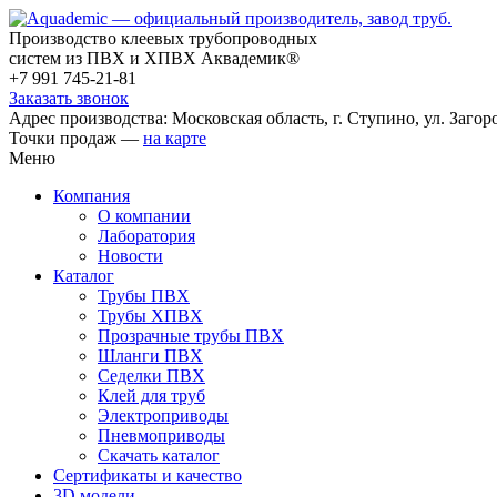
Производство клеевых трубопроводных
систем из ПВХ и ХПВХ Аквадемик®
+7 991 745-21-81
Заказать звонок
Адрес производства: Московская область, г. Ступино, ул. Загоро
Точки продаж —
на карте
Меню
Компания
О компании
Лаборатория
Новости
Каталог
Трубы ПВХ
Трубы ХПВХ
Прозрачные трубы ПВХ
Шланги ПВХ
Седелки ПВХ
Клей для труб
Электроприводы
Пневмоприводы
Скачать каталог
Сертификаты и качество
3D модели