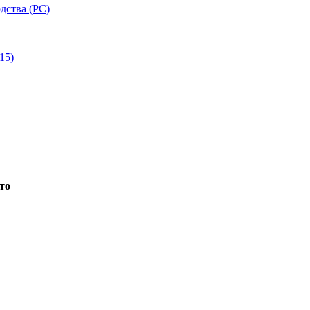
дства (РС)
15)
то