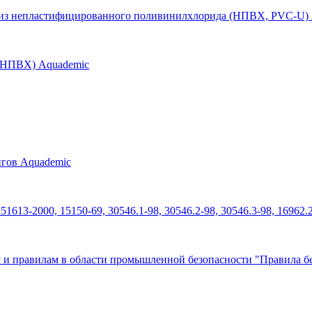
б из непластифицированного поливинилхлорида (НПВХ, PVC-U)
 (НПВХ) Aquademic
нгов Aquademic
613-2000, 15150-69, 30546.1-98, 30546.2-98, 30546.3-98, 16962.
 и правилам в области промышленной безопасности "Правила бе