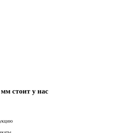
мм стоит у нас
дукцию
икаты