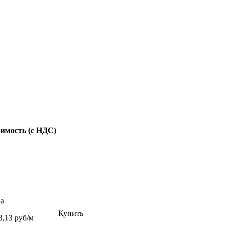
имость (с НДС)
а
Купить
8,13 руб/м