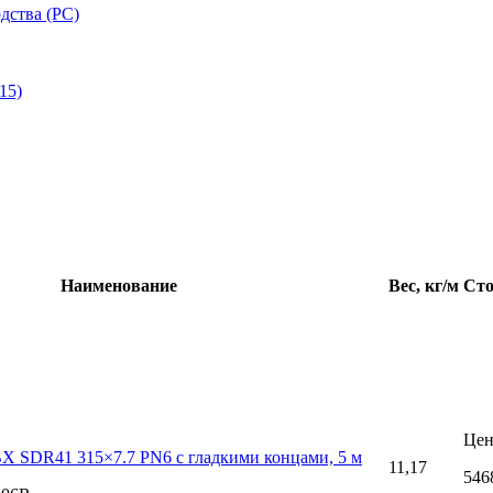
дства (РС)
15)
Наименование
Вес, кг/м
Сто
Цен
Х SDR41 315×7.7 PN6 с гладкими концами, 5 м
11,17
546