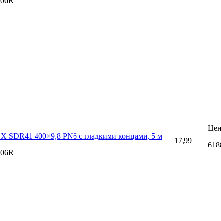
506R
Цен
Х SDR41 400×9,8 PN6 с гладкими концами, 5 м
17,99
618
006R