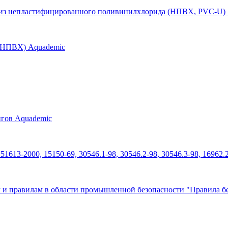
б из непластифицированного поливинилхлорида (НПВХ, PVC-U)
 (НПВХ) Aquademic
нгов Aquademic
613-2000, 15150-69, 30546.1-98, 30546.2-98, 30546.3-98, 16962.
 и правилам в области промышленной безопасности "Правила бе