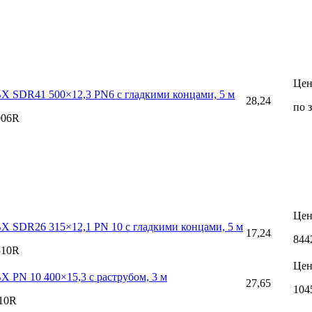
Цен
Х SDR41 500×12,3 PN6 с гладкими концами, 5 м
28,24
по 
006R
Цен
Х SDR26 315×12,1 PN 10 с гладкими концами, 5 м
17,24
844
510R
Цен
Х PN 10 400×15,3 с раструбом, 3 м
27,65
104
10R