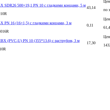
Цен
Х SDR26 500×19,1 PN 10 с гладкими концами, 5 м
43,14
по 
010R
Цен
Х PN 16 (16×1,5) с гладкими концами, 3 м
0,11
61,
6016R
Цен
ВХ (PVC-U) PN 10 (355*13.6) с раструбом, 3 м
17,30
143
10R