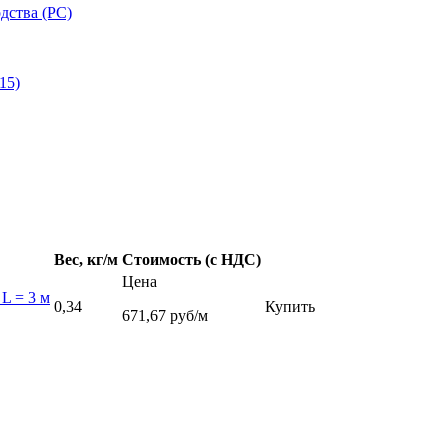
дства (РС)
15)
Вес, кг/м
Стоимость (с НДС)
Цена
 L = 3 м
0,34
Купить
671,67 руб/м