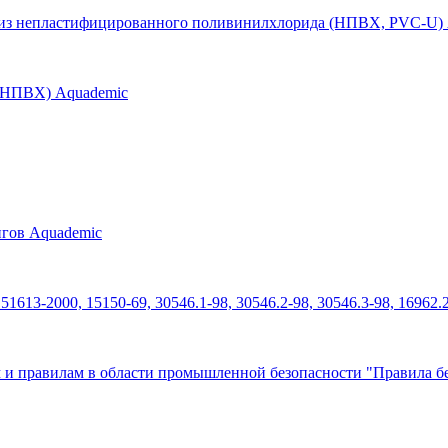
б из непластифицированного поливинилхлорида (НПВХ, PVC-U)
 (НПВХ) Aquademic
нгов Aquademic
613-2000, 15150-69, 30546.1-98, 30546.2-98, 30546.3-98, 16962.
 и правилам в области промышленной безопасности "Правила бе