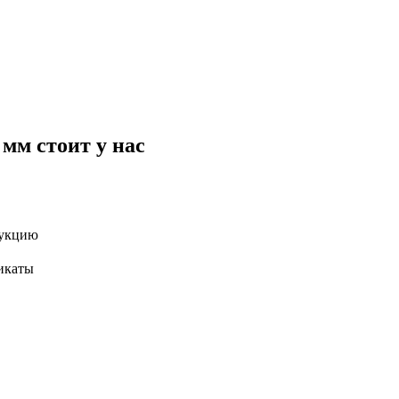
мм стоит у нас
дукцию
икаты