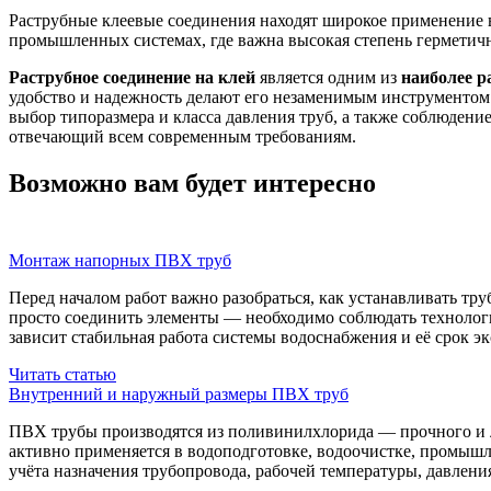
Раструбные клеевые соединения находят широкое применение 
промышленных системах, где важна высокая степень герметич
Раструбное соединение на клей
является одним из
наиболее р
удобство и надежность делают его незаменимым инструментом
выбор типоразмера и класса давления труб, а также соблюден
отвечающий всем современным требованиям.
Возможно вам будет интересно
Монтаж напорных ПВХ труб
Перед началом работ важно разобраться, как устанавливать тр
просто соединить элементы — необходимо соблюдать технологи
зависит стабильная работа системы водоснабжения и её срок э
Читать статью
Внутренний и наружный размеры ПВХ труб
ПВХ трубы производятся из поливинилхлорида — прочного и лё
активно применяется в водоподготовке, водоочистке, промышле
учёта назначения трубопровода, рабочей температуры, давлени