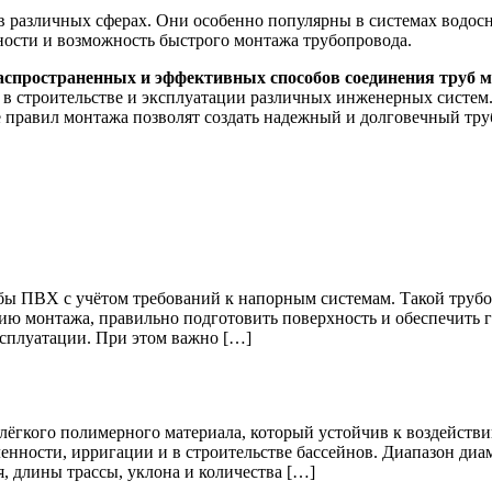
в различных сферах. Они особенно популярны в системах водос
ности и возможность быстрого монтажа трубопровода.
аспространенных и эффективных способов соединения труб м
 в строительстве и эксплуатации различных инженерных систем
ие правил монтажа позволят создать надежный и долговечный тру
убы ПВХ с учётом требований к напорным системам. Такой трубо
ю монтажа, правильно подготовить поверхность и обеспечить г
ксплуатации. При этом важно […]
гкого полимерного материала, который устойчив к воздействию
нности, ирригации и в строительстве бассейнов. Диапазон диам
я, длины трассы, уклона и количества […]