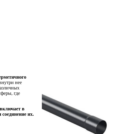
герметичного
внутри нее
различных
феры, где
 включает в
 соединение их.