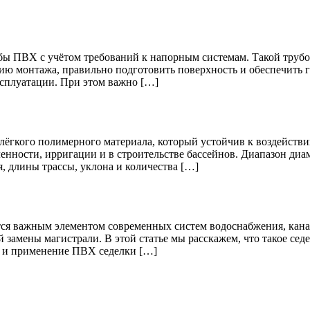
убы ПВХ с учётом требований к напорным системам. Такой трубо
ю монтажа, правильно подготовить поверхность и обеспечить г
ксплуатации. При этом важно […]
гкого полимерного материала, который устойчив к воздействию
нности, ирригации и в строительстве бассейнов. Диапазон диам
я, длины трассы, уклона и количества […]
тся важным элементом современных систем водоснабжения, кана
й замены магистрали. В этой статье мы расскажем, что такое се
и и применение ПВХ седелки […]