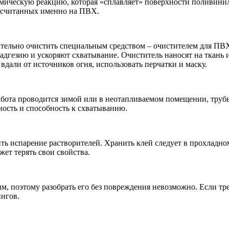
мическую реакцию, которая «сплавляет» поверхности поливинил
ассчитанных именно на ПВХ.
ительно очистить специальным средством – очистителем для ПВХ
 адгезию и ускоряют схватывание. Очиститель наносят на ткань
вдали от источников огня, использовать перчатки и маску.
работа проводится зимой или в неотапливаемом помещении, тру
ность и способность к схватыванию.
ь испарение растворителей. Хранить клей следует в прохладном
ет терять свои свойства.
 поэтому разобрать его без повреждения невозможно. Если требу
нгов.