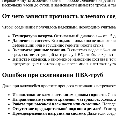
Первые минуты особенно важны — любое смещение нарушает ге
нескольких часов до суток, в зависимости диаметра трубы, а 
От чего зависит прочность клеевого со
Чтобы соединение получилось надёжным, необходимо учитыват
Температура воздуха.
Оптимальный диапазон — от +5 до 
Давление в системе.
Его подают только после полного в
деформации или нарушению герметичности стыка.
Эксплуатационные условия.
В системах водоснабжения 
сред, соответствующий материалу ПВХ, чтобы сохранять 
Качество склейки.
Равномерное нанесение состава и точ
предотвращает протечки даже после многих лет эксплуат
Ошибки при склеивании ПВХ-труб
Даже при кажущейся простоте процесса склеивания встречают
Использование клея с истекшим сроком годности.
Со в
Неправильные условия хранения материалов.
Холод, ж
Работа при высокой влажности или сквозняке.
Попадан
Отсутствие предварительной подгонки деталей.
Если тр
Преждевременная нагрузка на систему.
Даже если соеди