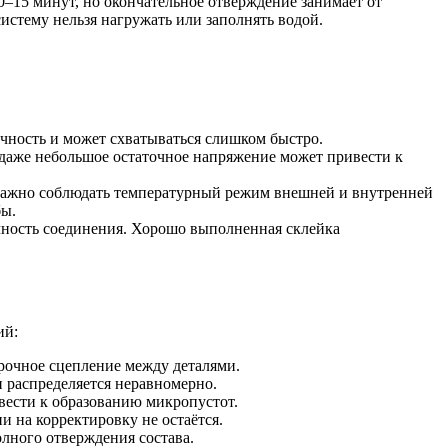
15 минут, но окончательное отверждение занимает от
систему нельзя нагружать или заполнять водой.
ичность и может схватываться слишком быстро.
 даже небольшое остаточное напряжение может привести к
 важно соблюдать температурный режим внешней и внутренней
бы.
чность соединения. Хорошо выполненная склейка
ий:
прочное сцепление между деталями.
н распределяется неравномерно.
вести к образованию микропустот.
и на корректировку не остаётся.
лного отверждения состава.