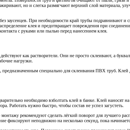
менты. Поверхности труб и фитингов очищают от пыли, грязи и 
зжиривают, но и слегка размягчают верхний слой материала, ул
ез заусенцев. При необходимости край трубы подравнивают и 
распределение клея и предотвращает повреждения при соединени
контакта с руками или пылью перед нанесением клея.
действуют как растворители. Они не просто склеивают, а букв
бочие нагрузки.
, предназначенным специально для склеивания ПВХ труб. Клей 
варительно необходимо взболтать клей в банке. Клей наносят 
а. Работать нужно быстро, чтобы состав не успел загустеть.
о монтажу рекомендуют сделать лёгкий поворот для лучшего ра
ение фиксируют неподвижно на несколько секунд, пока начинаетс