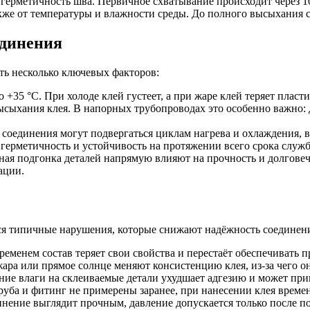
рметичность шва. Первичное схватывание происходит через 10–
также от температуры и влажности среды. До полного высыхания 
единения
ь несколько ключевых факторов:
+35 °C. При холоде клей густеет, а при жаре клей теряет пласт
ысыхания клея. В напорных трубопроводах это особенно важно:
соединения могут подвергаться циклам нагрева и охлаждения,
герметичность и устойчивость на протяжении всего срока служ
ная подгонка деталей напрямую влияют на прочность и долгове
ации.
ся типичные нарушения, которые снижают надёжность соединен
ременем состав теряет свои свойства и перестаёт обеспечивать 
ара или прямое солнце меняют консистенцию клея, из-за чего о
ие влаги на склеиваемые детали ухудшает адгезию и может при
уба и фитинг не примерены заранее, при нанесении клея времен
нение выглядит прочным, давление допускается только после по