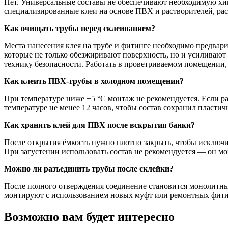
Нет. Универсальные составы не обеспечивают необходимую хи
специализированные клеи на основе ПВХ и растворителей, р
Как очищать трубы перед склеиванием?
Места нанесения клея на трубе и фитинге необходимо предвар
которые не только обезжиривают поверхность, но и усиливают
технику безопасности. Работать в проветриваемом помещении, 
Как клеить ПВХ-трубы в холодном помещении?
При температуре ниже +5 °C монтаж не рекомендуется. Если 
температуре не менее 12 часов, чтобы состав сохранил пластич
Как хранить клей для ПВХ после вскрытия банки?
После открытия ёмкость нужно плотно закрыть, чтобы исключит
При загустении использовать состав не рекомендуется — он мож
Можно ли разъединить трубы после склейки?
После полного отверждения соединение становится монолитным,
монтируют с использованием новых муфт или ремонтных фити
Возможно вам будет интересно