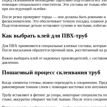
Перед склеиванием необходимо тщательно подготовить все эле
помощью специального очистителя. Эти составы не только обе
при последующей склейке.
После резки проверяют торцы — они должны быть ровными и б
фаскоснимателем. Это обеспечивает точную посадку, плавное 
Подготовленные детали оставляют сухими и чистыми, избегая 
Как выбрать клей для ПВХ-труб
Для ПВХ применяются специальные клеевые составы, которые 
После высыхания образуется прочный шов, рассчитанный на ра
Важно выбирать клей от надежных производителей, с составом
давлению.
Пошаговый процесс склеивания труб
Когда элементы готовы, можно переходить к соединению. Пред
равномерным тонким слоем с помощью кисточки или аппликатор
Трубу вставляют в фитинг до упора, некоторые специалисты п
стыке, аккуратно убирают чистой тканью. После этого соедин