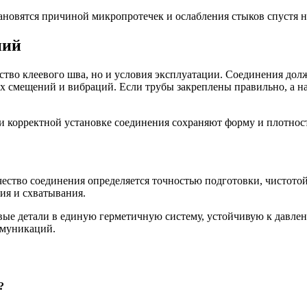
ановятся причиной микропротечек и ослабления стыков спустя н
ний
ство клеевого шва, но и условия эксплуатации. Соединения до
х смещений и вибраций. Если трубы закреплены правильно, а на
и корректной установке соединения сохраняют форму и плотность
ество соединения определяется точностью подготовки, чистото
ия и схватывания.
вые детали в единую герметичную систему, устойчивую к давле
ммуникаций.
?