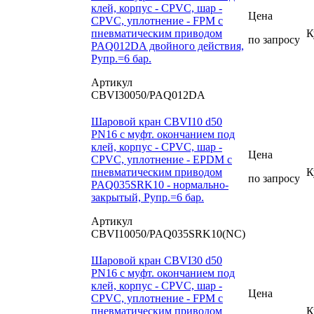
клей, корпус - CPVC, шар -
Цена
CPVC, уплотнение - FPM с
пневматическим приводом
К
по запросу
PAQ012DA двойного действия,
Рупр.=6 бар.
Артикул
CBVI30050/PAQ012DA
Шаровой кран CBVI10 d50
PN16 с муфт. окончанием под
клей, корпус - CPVC, шар -
Цена
CPVC, уплотнение - EPDM с
пневматическим приводом
К
по запросу
PAQ035SRK10 - нормально-
закрытый, Рупр.=6 бар.
Артикул
CBVI10050/PAQ035SRK10(NC)
Шаровой кран CBVI30 d50
PN16 с муфт. окончанием под
клей, корпус - CPVC, шар -
Цена
CPVC, уплотнение - FPM с
пневматическим приводом
К