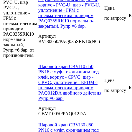
корпус - PVC-U, шар - PVC-U,
Цена
уплотнение - FPM с
пневматическим приводом
К
по запросу
PAQ035SRK10 нормально-
закрытый, Рупр.=6 бар.
Артикул
BVI30050/PAQ035SRK10(NC)
Шаровой кран CBVI10 d50
PN16 с муфт. окончанием под
клей, корпус - CPVC, шар -
Цена
CPVC, уплотнение - EPDM с
пневматическим приводом
К
по запросу
PAQ012DA двойного действия,
Рупр.=6 бар.
Артикул
CBVI10050/PAQ012DA
Шаровой кран CBVI30 d50
PN16 с муфт. окончанием под