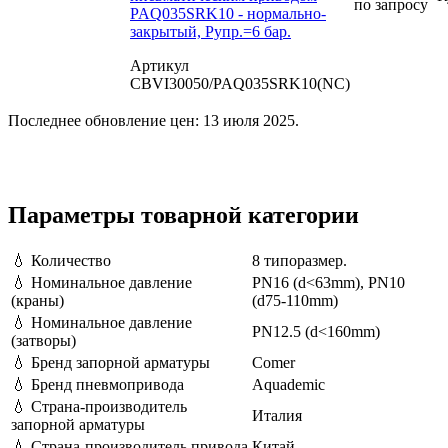
по запросу
PAQ035SRK10 - нормально-
закрытый, Рупр.=6 бар.
Артикул
CBVI30050/PAQ035SRK10(NC)
Последнее обновление цен: 13 июля 2025.
Параметры товарной категории
💧
Количество
8 типоразмер.
💧
Номинальное давление
PN16 (d<63mm), PN10
(краны)
(d75-110mm)
💧
Номинальное давление
PN12.5 (d<160mm)
(затворы)
💧
Бренд запорной арматуры
Comer
💧
Бренд пневмопривода
Aquademic
💧
Страна-производитель
Италия
запорной арматуры
💧
Страна-производитель привода
Китай