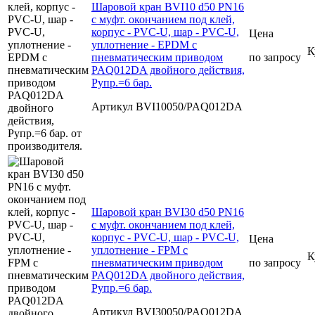
Шаровой кран BVI10 d50 PN16
с муфт. окончанием под клей,
корпус - PVC-U, шар - PVC-U,
Цена
уплотнение - EPDM с
К
пневматическим приводом
по запросу
PAQ012DA двойного действия,
Рупр.=6 бар.
Артикул BVI10050/PAQ012DA
Шаровой кран BVI30 d50 PN16
с муфт. окончанием под клей,
корпус - PVC-U, шар - PVC-U,
Цена
уплотнение - FPM с
К
пневматическим приводом
по запросу
PAQ012DA двойного действия,
Рупр.=6 бар.
Артикул BVI30050/PAQ012DA