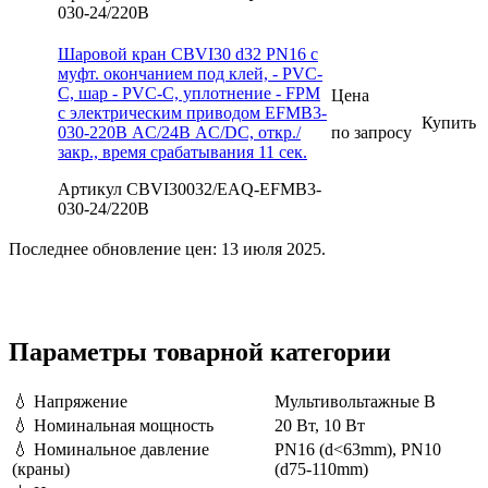
030-24/220В
Шаровой кран CBVI30 d32 PN16 с
муфт. окончанием под клей, - PVC-
C, шар - PVC-C, уплотнение - FPM
Цена
с электрическим приводом EFMB3-
Купить
030-220В AC/24В AC/DC, откр./
по запросу
закр., время срабатывания 11 сек.
Артикул CBVI30032/EAQ-EFMB3-
030-24/220В
Последнее обновление цен: 13 июля 2025.
Параметры товарной категории
💧
Напряжение
Мультивольтажные В
💧
Номинальная мощность
20 Вт, 10 Вт
💧
Номинальное давление
PN16 (d<63mm), PN10
(краны)
(d75-110mm)