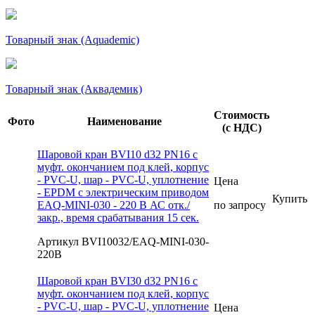
Товарный знак (Aquademic)
Товарный знак (Аквадемик)
Стоимость
Фото
Наименование
(с НДС)
Шаровой кран BVI10 d32 PN16 с
муфт. окончанием под клей, корпус
- PVC-U, шар - PVC-U, уплотнение
Цена
- EPDM с электрическим приводом
Купить
EAQ-MINI-030 - 220 В АС отк./
по запросу
закр., время срабатывания 15 сек.
Артикул BVI10032/EAQ-MINI-030-
220В
Шаровой кран BVI30 d32 PN16 с
муфт. окончанием под клей, корпус
- PVC-U, шар - PVC-U, уплотнение
Цена