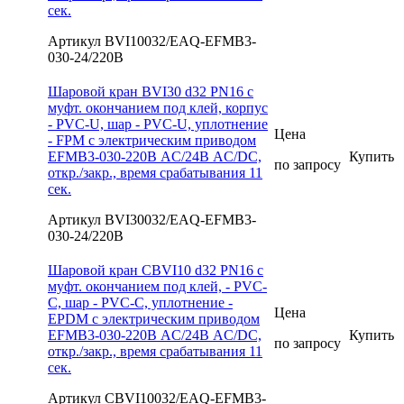
сек.
Артикул BVI10032/EAQ-EFMB3-
030-24/220В
Шаровой кран BVI30 d32 PN16 с
муфт. окончанием под клей, корпус
- PVC-U, шар - PVC-U, уплотнение
Цена
- FPM с электрическим приводом
EFMB3-030-220В AC/24В AC/DC,
Купить
по запросу
откр./закр., время срабатывания 11
сек.
Артикул BVI30032/EAQ-EFMB3-
030-24/220В
Шаровой кран CBVI10 d32 PN16 с
муфт. окончанием под клей, - PVC-
C, шар - PVC-C, уплотнение -
Цена
EPDM с электрическим приводом
EFMB3-030-220В AC/24В AC/DC,
Купить
по запросу
откр./закр., время срабатывания 11
сек.
Артикул CBVI10032/EAQ-EFMB3-