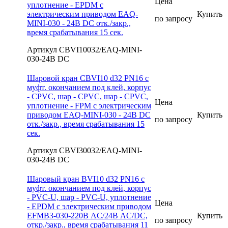
Цена
уплотнение - EPDM с
электрическим приводом EAQ-
Купить
по запросу
MINI-030 - 24В DС отк./закр.,
время срабатывания 15 сек.
Артикул CBVI10032/EAQ-MINI-
030-24В DC
Шаровой кран CBVI10 d32 PN16 с
муфт. окончанием под клей, корпус
- CPVC, шар - CPVC, шар - CPVC,
Цена
уплотнение - FPM с электрическим
приводом EAQ-MINI-030 - 24В DС
Купить
по запросу
отк./закр., время срабатывания 15
сек.
Артикул CBVI30032/EAQ-MINI-
030-24В DC
Шаровый кран BVI10 d32 PN16 с
муфт. окончанием под клей, корпус
- PVC-U, шар - PVC-U, уплотнение
Цена
- EPDM с электрическим приводом
EFMB3-030-220В AC/24В AC/DC,
Купить
по запросу
откр./закр., время срабатывания 11