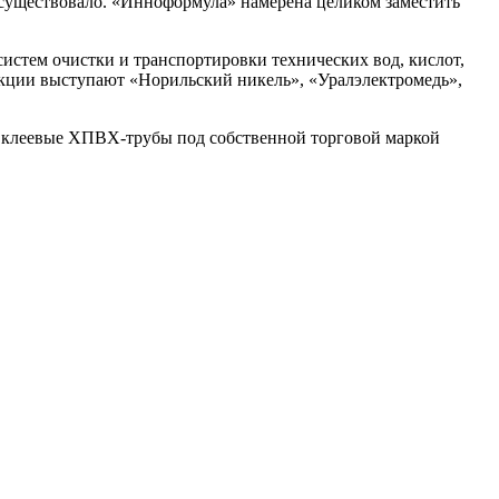
существовало. «Инноформула» намерена целиком заместить
стем очистки и транспортировки технических вод, кислот,
укции выступают «Норильский никель», «Уралэлектромедь»,
ые клеевые ХПВХ-трубы под собственной торговой маркой