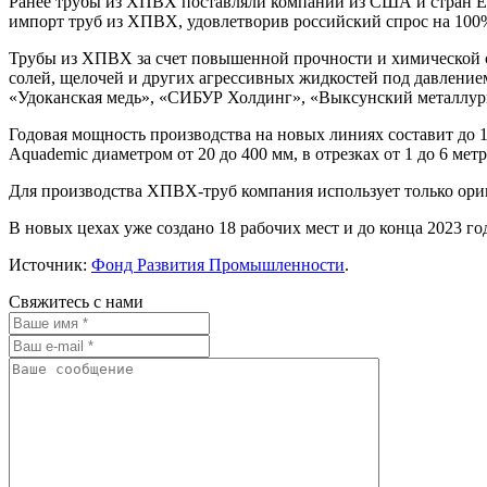
Ранее трубы из ХПВХ поставляли компании из США и стран Ев
импорт труб из ХПВХ, удовлетворив российский спрос на 100
Трубы из ХПВХ за счет повышенной прочности и химической с
солей, щелочей и других агрессивных жидкостей под давлени
«Удоканская медь», «СИБУР Холдинг», «Выксунский металлург
Годовая мощность производства на новых линиях составит до
Aquademic диаметром от 20 до 400 мм, в отрезках от 1 до 6 метр
Для производства ХПВХ-труб компания использует только ори
В новых цехах уже создано 18 рабочих мест и до конца 2023 го
Источник:
Фонд Развития Промышленности
.
Свяжитесь с нами