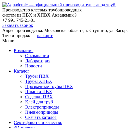
Производство клеевых трубопроводных
систем из ПВХ и ХПВХ Аквадемик®
+7 991 745-21-81
Заказать звонок
Адрес производства: Московская область, г. Ступино, ул. Загоро
Точки продаж —
на карте
Меню
Компания
О компании
Лаборатория
Новости
Каталог
Трубы ПВХ
Трубы ХПВХ
Прозрачные трубы ПВХ
Шланги ПВХ
Седелки ПВХ
Клей для труб
Электроприводы
Пневмоприводы
Скачать каталог
Сертификаты и качество
3D модели