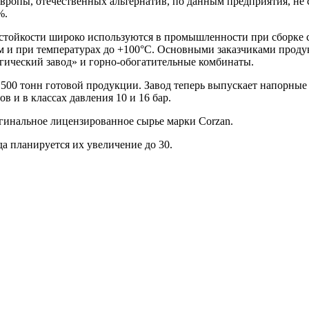
ропы, отечественных альтернатив, по данным предприятия, не 
%.
тойкости широко используются в промышленности при сборке си
ем и при температурах до +100°С. Основными заказчиками прод
ический завод» и горно-обогатительные комбинаты.
 1500 тонн готовой продукции. Завод теперь выпускает напорн
ов и в классах давления 10 и 16 бар.
гинальное лицензированное сырье марки Corzan.
да планируется их увеличение до 30.