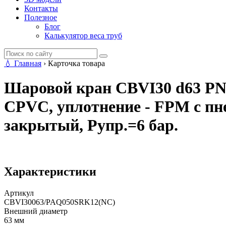
Контакты
Полезное
Блог
Калькулятор веса труб
💧
Главная
›
Карточка товара
Шаровой кран CBVI30 d63 PN1
CPVC, уплотнение - FPM с п
закрытый, Рупр.=6 бар.
Характеристики
Артикул
CBVI30063/PAQ050SRK12(NC)
Внешний диаметр
63 мм