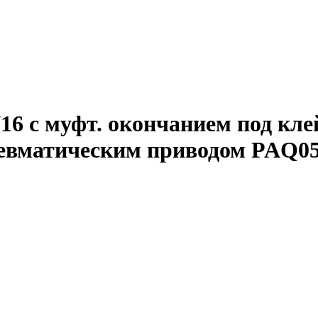
6 с муфт. окончанием под клей
невматическим приводом PAQ0