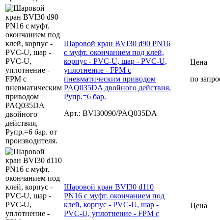
Шаровой кран BVI30 d90 PN16
с муфт. окончанием под клей,
корпус - PVC-U, шар - PVC-U,
Цена
уплотнение - FPM с
пневматическим приводом
по запро
PAQ035DA двойного действия,
Рупр.=6 бар.
Арт.: BVI30090/PAQ035DA
Шаровой кран BVI30 d110
PN16 с муфт. окончанием под
клей, корпус - PVC-U, шар -
Цена
PVC-U, уплотнение - FPM с