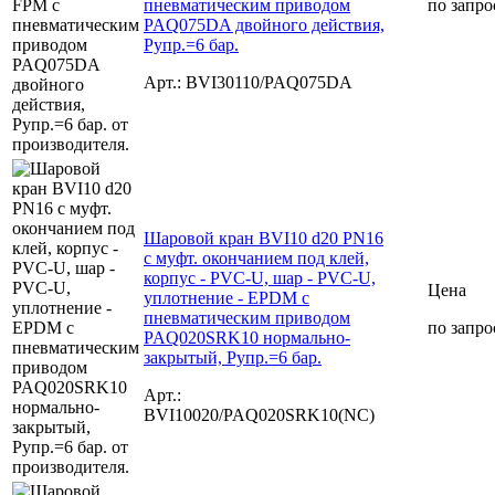
пневматическим приводом
по запро
PAQ075DA двойного действия,
Рупр.=6 бар.
Арт.: BVI30110/PAQ075DA
Шаровой кран BVI10 d20 PN16
с муфт. окончанием под клей,
корпус - PVC-U, шар - PVC-U,
Цена
уплотнение - EPDM с
пневматическим приводом
по запро
PAQ020SRK10 нормально-
закрытый, Рупр.=6 бар.
Арт.:
BVI10020/PAQ020SRK10(NC)