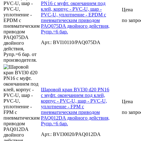
PN16 с муфт. окончанием под
клей, корпус - PVC-U, шар -
Цена
PVC-U, уплотнение - EPDM с
пневматическим приводом
по запро
PAQ075DA двойного действия,
Рупр.=6 бар.
Арт.: BVI10110/PAQ075DA
Шаровой кран BVI30 d20 PN16
с муфт. окончанием под клей,
корпус - PVC-U, шар - PVC-U,
Цена
уплотнение - FPM с
пневматическим приводом
по запро
PAQ012DA двойного действия,
Рупр.=6 бар.
Арт.: BVI30020/PAQ012DA