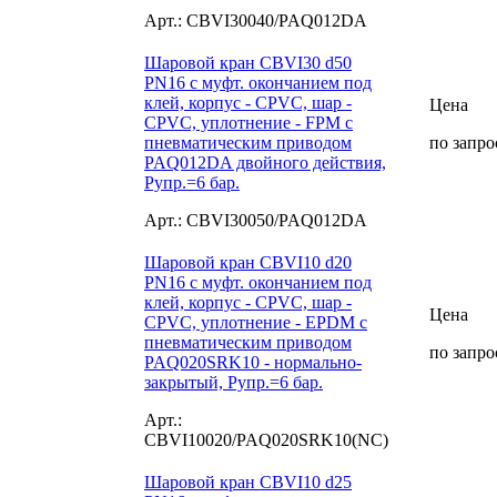
Арт.: CBVI30040/PAQ012DA
Шаровой кран CBVI30 d50
PN16 с муфт. окончанием под
клей, корпус - CPVC, шар -
Цена
CPVC, уплотнение - FPM с
пневматическим приводом
по запро
PAQ012DA двойного действия,
Рупр.=6 бар.
Арт.: CBVI30050/PAQ012DA
Шаровой кран CBVI10 d20
PN16 с муфт. окончанием под
клей, корпус - CPVC, шар -
Цена
CPVC, уплотнение - EPDM с
пневматическим приводом
по запро
PAQ020SRK10 - нормально-
закрытый, Рупр.=6 бар.
Арт.:
CBVI10020/PAQ020SRK10(NC)
Шаровой кран CBVI10 d25