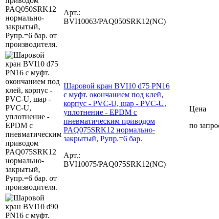
Арт.:
BVI10063/PAQ050SRK12(NC)
Шаровой кран BVI10 d75 PN16
с муфт. окончанием под клей,
корпус - PVC-U, шар - PVC-U,
Цена
уплотнение - EPDM с
пневматическим приводом
по запро
PAQ075SRK12 нормально-
закрытый, Рупр.=6 бар.
Арт.:
BVI10075/PAQ075SRK12(NC)