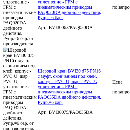
уплотнение - FPM с
пневматическим приводом
по запро
PAQ020DA двойного действия,
Рупр.=6 бар.
Арт.: BVI30063/PAQ020DA
Шаровой кран BVI30 d75 PN16
с муфт. окончанием под клей,
корпус - PVC-U, шар - PVC-U,
Цена
уплотнение - FPM с
пневматическим приводом
по запро
PAQ035DA двойного действия,
Рупр.=6 бар.
Арт.: BVI30075/PAQ035DA