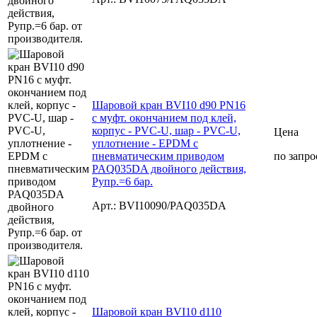
Шаровой кран BVI10 d90 PN16
с муфт. окончанием под клей,
корпус - PVC-U, шар - PVC-U,
Цена
уплотнение - EPDM с
пневматическим приводом
по запро
PAQ035DA двойного действия,
Рупр.=6 бар.
Арт.: BVI10090/PAQ035DA
Шаровой кран BVI10 d110