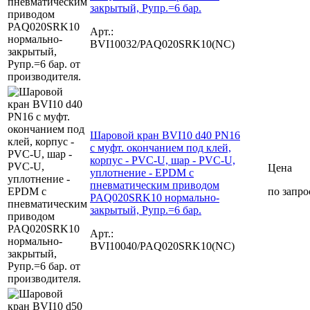
закрытый, Рупр.=6 бар.
Арт.:
BVI10032/PAQ020SRK10(NC)
Шаровой кран BVI10 d40 PN16
с муфт. окончанием под клей,
корпус - PVC-U, шар - PVC-U,
Цена
уплотнение - EPDM с
пневматическим приводом
по запро
PAQ020SRK10 нормально-
закрытый, Рупр.=6 бар.
Арт.:
BVI10040/PAQ020SRK10(NC)