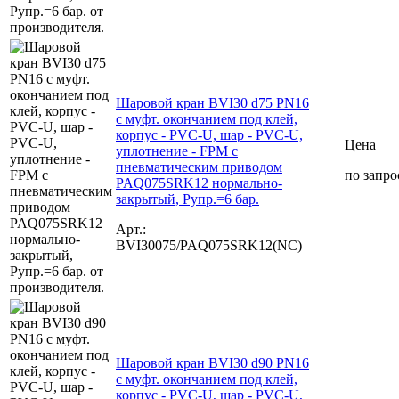
Шаровой кран BVI30 d75 PN16
с муфт. окончанием под клей,
корпус - PVC-U, шар - PVC-U,
Цена
уплотнение - FPM с
пневматическим приводом
по запро
PAQ075SRK12 нормально-
закрытый, Рупр.=6 бар.
Арт.:
BVI30075/PAQ075SRK12(NC)
Шаровой кран BVI30 d90 PN16
с муфт. окончанием под клей,
корпус - PVC-U, шар - PVC-U,