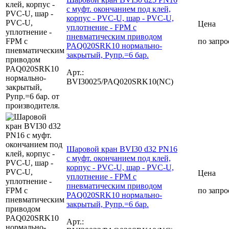
с муфт. окончанием под клей,
корпус - PVC-U, шар - PVC-U,
Цена
уплотнение - FPM с
пневматическим приводом
по запро
PAQ020SRK10 нормально-
закрытый, Рупр.=6 бар.
Арт.:
BVI30025/PAQ020SRK10(NC)
Шаровой кран BVI30 d32 PN16
с муфт. окончанием под клей,
корпус - PVC-U, шар - PVC-U,
Цена
уплотнение - FPM с
пневматическим приводом
по запро
PAQ020SRK10 нормально-
закрытый, Рупр.=6 бар.
Арт.: