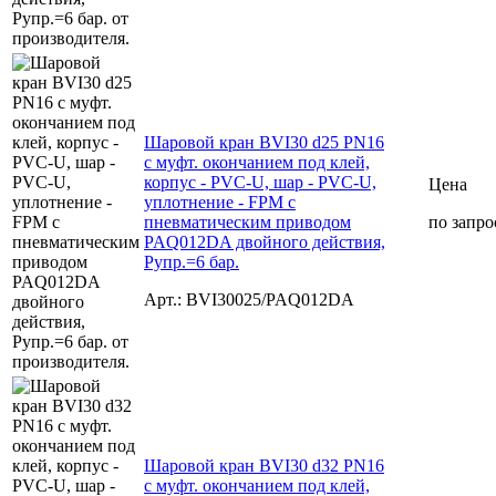
Шаровой кран BVI30 d25 PN16
с муфт. окончанием под клей,
корпус - PVC-U, шар - PVC-U,
Цена
уплотнение - FPM с
пневматическим приводом
по запро
PAQ012DA двойного действия,
Рупр.=6 бар.
Арт.: BVI30025/PAQ012DA
Шаровой кран BVI30 d32 PN16
с муфт. окончанием под клей,