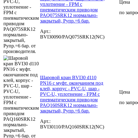
Цена
уплотнение - FPM с
пневматическим приводом
по запро
PAQ075SRK12 нормально-
закрытый, Рупр.=6 бар.
Арт.:
BVI30090/PAQ075SRK12(NC)
Шаровой кран BVI30 d110
PN16 с муфт. окончанием под
клей, корпус - PVC-U, шар -
Цена
PVC-U, уплотнение - FPM с
пневматическим приводом
по запро
PAQ160SRK12 нормально-
закрытый, Рупр.=6 бар.
Арт.:
BVI30110/PAQ160SRK12(NC)