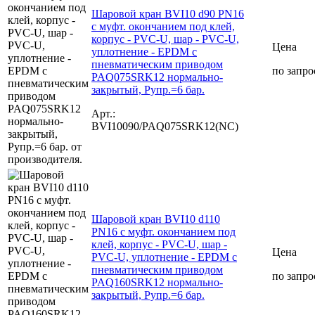
Шаровой кран BVI10 d90 PN16
с муфт. окончанием под клей,
корпус - PVC-U, шар - PVC-U,
Цена
уплотнение - EPDM с
пневматическим приводом
по запро
PAQ075SRK12 нормально-
закрытый, Рупр.=6 бар.
Арт.:
BVI10090/PAQ075SRK12(NC)
Шаровой кран BVI10 d110
PN16 с муфт. окончанием под
клей, корпус - PVC-U, шар -
Цена
PVC-U, уплотнение - EPDM с
пневматическим приводом
по запро
PAQ160SRK12 нормально-
закрытый, Рупр.=6 бар.