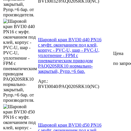
BVI30032/PAQ020SRK10(NC)
Шаровой кран BVI30 d40 PN16
с муфт. окончанием под клей,
корпус - PVC-U, шар - PVC-U,
Цена
уплотнение - FPM с
пневматическим приводом
по запро
PAQ020SRK10 нормально-
закрытый, Рупр.=6 бар.
Арт.:
BVI30040/PAQ020SRK10(NC)
Шаровой кран BVI30 d50 PN16
с муфт. окончанием под клей,