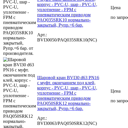
корпус - PVC-U, шар - PVC-U,
Цена
уплотнение - FPM с
пневматическим приводом
по запро
PAQ035SRK10 нормально-
закрытый, Рупр.=6 бар.
Арт.:
BVI30050/PAQ035SRK10(NC)
Шаровой кран BVI30 d63 PN16
с муфт. окончанием под клей,
корпус - PVC-U, шар - PVC-U,
Цена
уплотнение - FPM с
пневматическим приводом
по запро
PAQ050SRK12 нормально-
закрытый, Рупр.=6 бар.
Арт.:
BVI30063/PAQ050SRK12(NC)