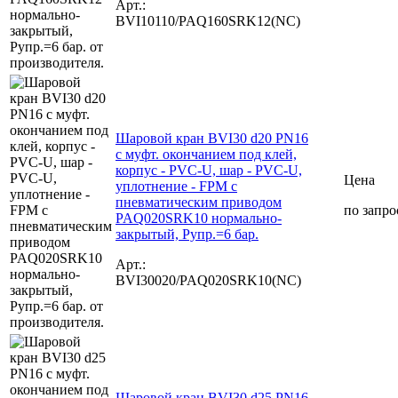
Арт.:
BVI10110/PAQ160SRK12(NC)
Шаровой кран BVI30 d20 PN16
с муфт. окончанием под клей,
корпус - PVC-U, шар - PVC-U,
Цена
уплотнение - FPM с
пневматическим приводом
по запро
PAQ020SRK10 нормально-
закрытый, Рупр.=6 бар.
Арт.:
BVI30020/PAQ020SRK10(NC)
Шаровой кран BVI30 d25 PN16