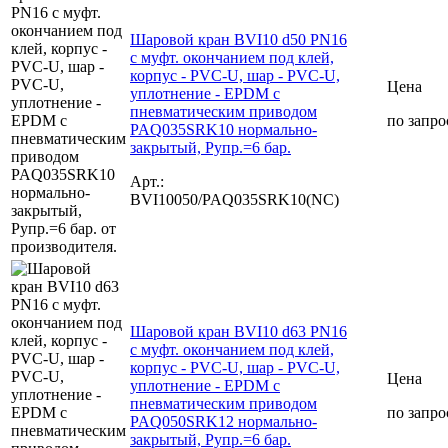
Шаровой кран BVI10 d50 PN16
с муфт. окончанием под клей,
корпус - PVC-U, шар - PVC-U,
Цена
уплотнение - EPDM с
пневматическим приводом
по запро
PAQ035SRK10 нормально-
закрытый, Рупр.=6 бар.
Арт.:
BVI10050/PAQ035SRK10(NC)
Шаровой кран BVI10 d63 PN16
с муфт. окончанием под клей,
корпус - PVC-U, шар - PVC-U,
Цена
уплотнение - EPDM с
пневматическим приводом
по запро
PAQ050SRK12 нормально-
закрытый, Рупр.=6 бар.