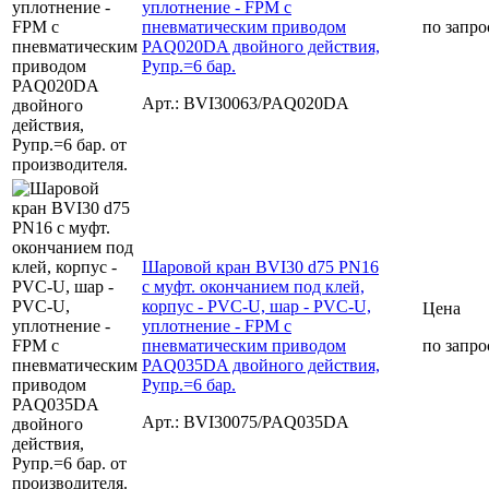
уплотнение - FPM с
пневматическим приводом
по запро
PAQ020DA двойного действия,
Рупр.=6 бар.
Арт.: BVI30063/PAQ020DA
Шаровой кран BVI30 d75 PN16
с муфт. окончанием под клей,
корпус - PVC-U, шар - PVC-U,
Цена
уплотнение - FPM с
пневматическим приводом
по запро
PAQ035DA двойного действия,
Рупр.=6 бар.
Арт.: BVI30075/PAQ035DA