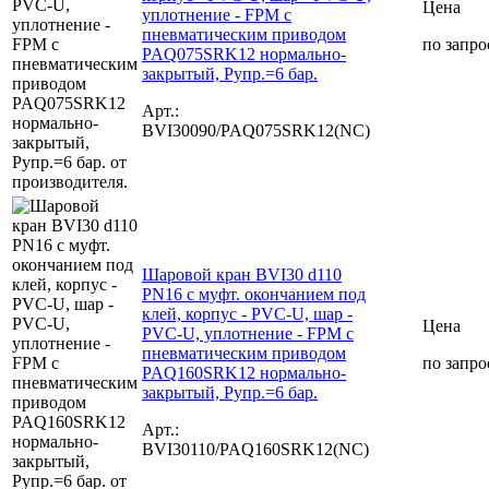
Цена
уплотнение - FPM с
пневматическим приводом
по запро
PAQ075SRK12 нормально-
закрытый, Рупр.=6 бар.
Арт.:
BVI30090/PAQ075SRK12(NC)
Шаровой кран BVI30 d110
PN16 с муфт. окончанием под
клей, корпус - PVC-U, шар -
Цена
PVC-U, уплотнение - FPM с
пневматическим приводом
по запро
PAQ160SRK12 нормально-
закрытый, Рупр.=6 бар.
Арт.:
BVI30110/PAQ160SRK12(NC)