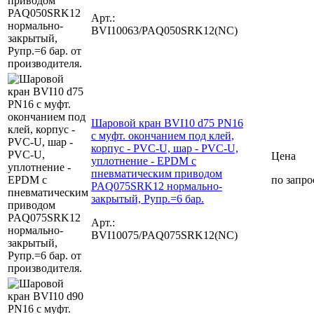
Арт.:
BVI10063/PAQ050SRK12(NC)
Шаровой кран BVI10 d75 PN16
с муфт. окончанием под клей,
корпус - PVC-U, шар - PVC-U,
Цена
уплотнение - EPDM с
пневматическим приводом
по запро
PAQ075SRK12 нормально-
закрытый, Рупр.=6 бар.
Арт.:
BVI10075/PAQ075SRK12(NC)