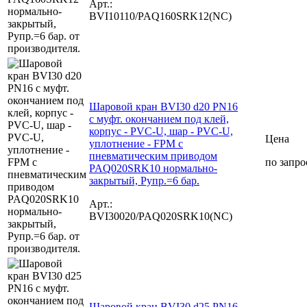
Арт.:
BVI10110/PAQ160SRK12(NC)
Шаровой кран BVI30 d20 PN16
с муфт. окончанием под клей,
корпус - PVC-U, шар - PVC-U,
Цена
уплотнение - FPM с
пневматическим приводом
по запро
PAQ020SRK10 нормально-
закрытый, Рупр.=6 бар.
Арт.:
BVI30020/PAQ020SRK10(NC)
Шаровой кран BVI30 d25 PN16