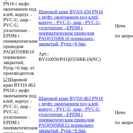
Шаровой кран BVI10 d50 PN16
с муфт. окончанием под клей,
корпус - PVC-U, шар - PVC-U,
Цена
уплотнение - EPDM с
пневматическим приводом
по запро
PAQ035SRK10 нормально-
закрытый, Рупр.=6 бар.
Арт.:
BVI10050/PAQ035SRK10(NC)
Шаровой кран BVI10 d63 PN16
с муфт. окончанием под клей,
корпус - PVC-U, шар - PVC-U,
Цена
уплотнение - EPDM с
пневматическим приводом
по запро
PAQ050SRK12 нормально-
закрытый, Рупр.=6 бар.