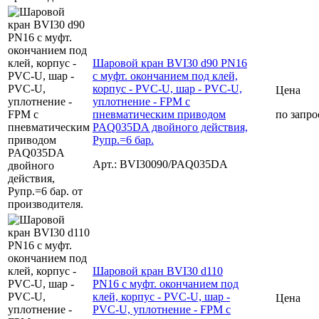
Шаровой кран BVI30 d90 PN16
с муфт. окончанием под клей,
корпус - PVC-U, шар - PVC-U,
Цена
уплотнение - FPM с
пневматическим приводом
по запро
PAQ035DA двойного действия,
Рупр.=6 бар.
Арт.: BVI30090/PAQ035DA
Шаровой кран BVI30 d110
PN16 с муфт. окончанием под
клей, корпус - PVC-U, шар -
Цена
PVC-U, уплотнение - FPM с