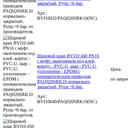
закрытый, Рупр.=6 бар.
Арт.:
BVI10032/PAQ020SRK10(NC)
Шаровой кран BVI10 d40 PN16
с муфт. окончанием под клей,
корпус - PVC-U, шар - PVC-U,
Цена
уплотнение - EPDM с
пневматическим приводом
по запро
PAQ020SRK10 нормально-
закрытый, Рупр.=6 бар.
Арт.:
BVI10040/PAQ020SRK10(NC)