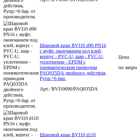
Шаровой кран BVI10 d90 PN16
с муфт. окончанием под клей,
корпус - PVC-U, шар - PVC-U,
Цена
уплотнение - EPDM с
пневматическим приводом
по запро
PAQ035DA двойного действия,
Рупр.=6 бар.
Арт.: BVI10090/PAQ035DA
Шаровой кран BVI10 d110