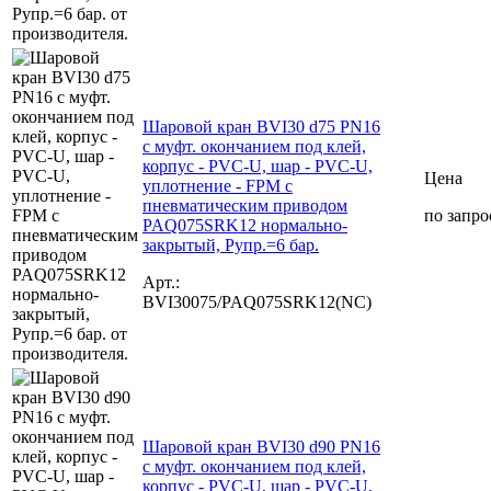
Шаровой кран BVI30 d75 PN16
с муфт. окончанием под клей,
корпус - PVC-U, шар - PVC-U,
Цена
уплотнение - FPM с
пневматическим приводом
по запро
PAQ075SRK12 нормально-
закрытый, Рупр.=6 бар.
Арт.:
BVI30075/PAQ075SRK12(NC)
Шаровой кран BVI30 d90 PN16
с муфт. окончанием под клей,
корпус - PVC-U, шар - PVC-U,