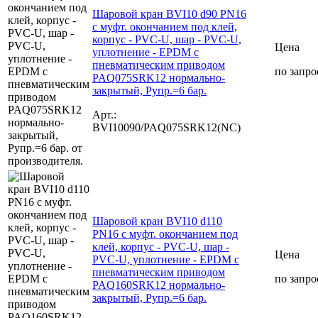
Шаровой кран BVI10 d90 PN16
с муфт. окончанием под клей,
корпус - PVC-U, шар - PVC-U,
Цена
уплотнение - EPDM с
пневматическим приводом
по запро
PAQ075SRK12 нормально-
закрытый, Рупр.=6 бар.
Арт.:
BVI10090/PAQ075SRK12(NC)
Шаровой кран BVI10 d110
PN16 с муфт. окончанием под
клей, корпус - PVC-U, шар -
Цена
PVC-U, уплотнение - EPDM с
пневматическим приводом
по запро
PAQ160SRK12 нормально-
закрытый, Рупр.=6 бар.