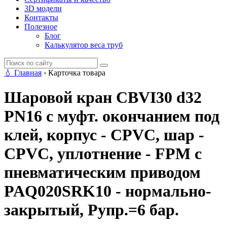
3D модели
Контакты
Полезное
Блог
Калькулятор веса труб
💧
Главная
›
Карточка товара
Шаровой кран CBVI30 d32
PN16 с муфт. окончанием под
клей, корпус - CPVC, шар -
CPVC, уплотнение - FPM с
пневматическим приводом
PAQ020SRK10 - нормально-
закрытый, Рупр.=6 бар.