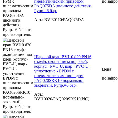
пневматическим приводом
по запро
PAQ075DA двойного действия,
Рупр.=6 бар.
Арт.: BVI30110/PAQ075DA
Шаровой кран BVI10 d20 PN16
с муфт. окончанием под клей,
корпус - PVC-U, шар - PVC-U,
Цена
уплотнение - EPDM с
пневматическим приводом
по запро
PAQ020SRK10 нормально-
закрытый, Рупр.=6 бар.
Арт.:
BVI10020/PAQ020SRK10(NC)