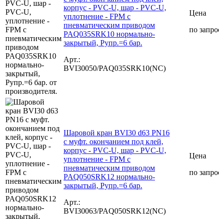
корпус - PVC-U, шар - PVC-U,
Цена
уплотнение - FPM с
пневматическим приводом
по запро
PAQ035SRK10 нормально-
закрытый, Рупр.=6 бар.
Арт.:
BVI30050/PAQ035SRK10(NC)
Шаровой кран BVI30 d63 PN16
с муфт. окончанием под клей,
корпус - PVC-U, шар - PVC-U,
Цена
уплотнение - FPM с
пневматическим приводом
по запро
PAQ050SRK12 нормально-
закрытый, Рупр.=6 бар.
Арт.:
BVI30063/PAQ050SRK12(NC)