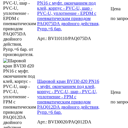
PN16 с муфт. окончанием под
клей, корпус - PVC-U, шар -
Цена
PVC-U, уплотнение - EPDM с
пневматическим приводом
по запро
PAQ075DA двойного действия,
Рупр.=6 бар.
Арт.: BVI10110/PAQ075DA
Шаровой кран BVI30 d20 PN16
с муфт. окончанием под клей,
корпус - PVC-U, шар - PVC-U,
Цена
уплотнение - FPM с
пневматическим приводом
по запро
PAQ012DA двойного действия,
Рупр.=6 бар.
Арт.: BVI30020/PAQ012DA