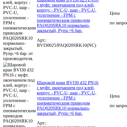
с муфт. окончанием под клей,
корпус - PVC-U, шар - PVC-U,
Цена
уплотнение - FPM с
пневматическим приводом
по запро
PAQ020SRK10 нормально-
закрытый, Рупр.=6 бар.
Арт.:
BVI30025/PAQ020SRK10(NC)
Шаровой кран BVI30 d32 PN16
с муфт. окончанием под клей,
корпус - PVC-U, шар - PVC-U,
Цена
уплотнение - FPM с
пневматическим приводом
по запро
PAQ020SRK10 нормально-
закрытый, Рупр.=6 бар.
Арт.: