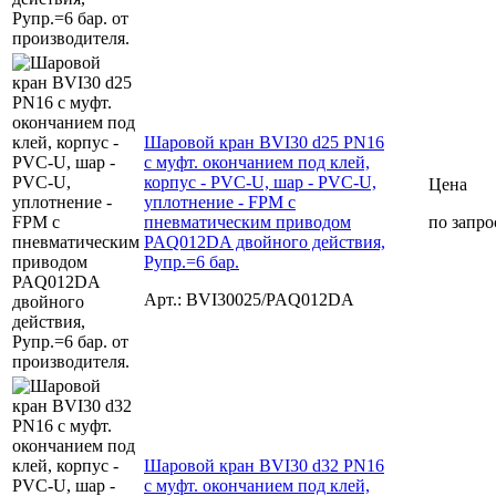
Шаровой кран BVI30 d25 PN16
с муфт. окончанием под клей,
корпус - PVC-U, шар - PVC-U,
Цена
уплотнение - FPM с
пневматическим приводом
по запро
PAQ012DA двойного действия,
Рупр.=6 бар.
Арт.: BVI30025/PAQ012DA
Шаровой кран BVI30 d32 PN16
с муфт. окончанием под клей,