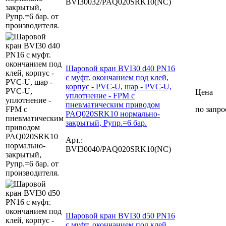
BVI30032/PAQ020SRK10(NC)
Шаровой кран BVI30 d40 PN16
с муфт. окончанием под клей,
корпус - PVC-U, шар - PVC-U,
Цена
уплотнение - FPM с
пневматическим приводом
по запро
PAQ020SRK10 нормально-
закрытый, Рупр.=6 бар.
Арт.:
BVI30040/PAQ020SRK10(NC)
Шаровой кран BVI30 d50 PN16
с муфт. окончанием под клей,