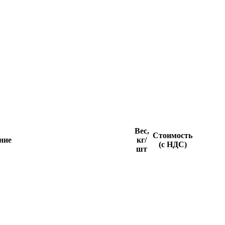
Вес,
Стоимость
ние
кг/
(с НДС)
шт