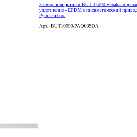
Затвор поворотный BUT10 d90 межфланцевый, 
уплотнение - EPDM с пневматический приво
Рупр.=6 бар.
Арт.: BUT10090/PAQ035DA