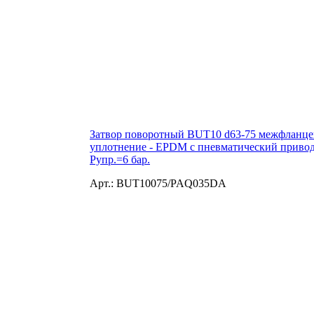
Затвор поворотный BUT10 d63-75 межфланцевы
уплотнение - EPDM с пневматический приво
Рупр.=6 бар.
Арт.: BUT10075/PAQ035DA