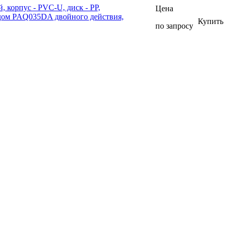
корпус - PVC-U, диск - PP,
Цена
дом PAQ035DA двойного действия,
Купить
по запросу