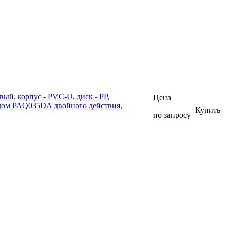
й, корпус - PVC-U, диск - PP,
Цена
дом PAQ035DA двойного действия,
Купить
по запросу